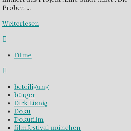
Proben …
Weiterlesen
Filme
beteiligung
bürger
Dirk Lienig
Doku
Dokufilm
filmfestival münchen