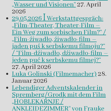
„Wasser und Visionen“
27. April
2026
29.05.2026 ꟾ Werkstattgespräch:
„Film-Theater, Theater-Film –
Ein Weg zum sorbischen Film?“ /
„Film-źiwadło, źiwadło-film –
jaden puś k serbskemu filmoju?“
/ “Film-dźiwadło, dźiwadło-film –
jeden puć k serbskemu filmej?“
27. April 2026
Luka Golinski (Filmemacher)
28.
Januar 2026
Lebendiger Adventskalender in
Spremberg/Grodk mit dem Film
„HOBLEKAŔNJE /
ANKLEIDEZIMMER“ von Frauke