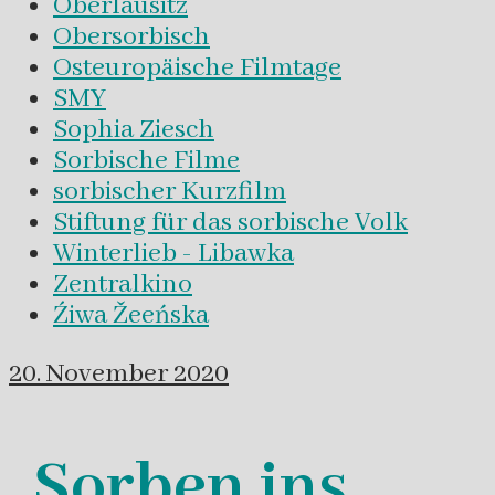
Oberlausitz
Obersorbisch
Osteuropäische Filmtage
SMY
Sophia Ziesch
Sorbische Filme
sorbischer Kurzfilm
Stiftung für das sorbische Volk
Winterlieb - Libawka
Zentralkino
Źiwa Žeeńska
20. November 2020
„Sorben ins