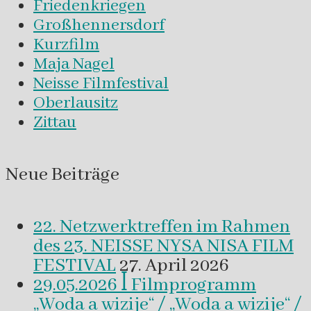
Friedenkriegen
Großhennersdorf
Kurzfilm
Maja Nagel
Neisse Filmfestival
Oberlausitz
Zittau
Neue Beiträge
22. Netzwerktreffen im Rahmen
des 23. NEISSE NYSA NISA FILM
FESTIVAL
27. April 2026
29.05.2026 ꟾ Filmprogramm
„Woda a wizije“ / „Woda a wizije“ /