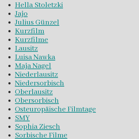
Hella Stoletzki
Jajo
Julius Günzel
Kurzfilm
Kurzfilme
Lausitz
Luisa Nawka
Maja Nagel
Niederlausitz
Niedersorbisch
Oberlausitz
Obersorbisch
Osteuropäische Filmtage
SMY
Sophia Ziesch
Sorbische Filme