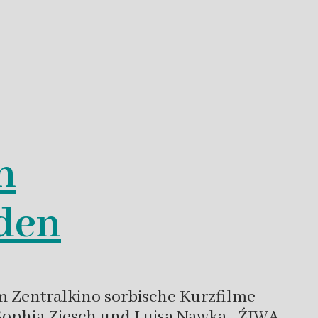
n
den
 Zentralkino sorbische Kurzfilme
Sophia Ziesch und Luisa Nawka, „ŹIWA