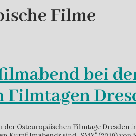
bische Filme
filmabend bei de
n Filmtagen Dres
der Osteuropäischen Filmtage Dresden im
hen Kurzfilmabends sind „SMY“ (2019) von 