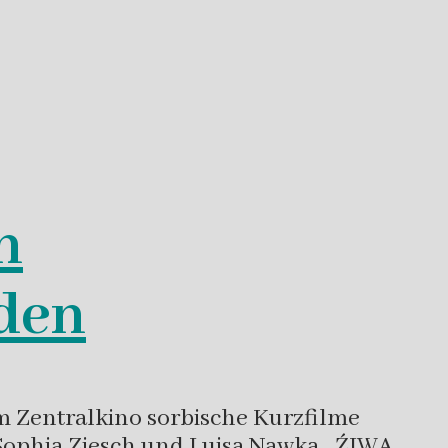
n
den
 Zentralkino sorbische Kurzfilme
Sophia Ziesch und Luisa Nawka, „ŹIWA