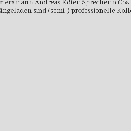
Kameramann Andreas Köfer, Sprecherin Cos
Eingeladen sind (semi-) professionelle Kol
…