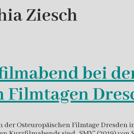
hia Ziesch
filmabend bei de
n Filmtagen Dres
der Osteuropäischen Filmtage Dresden im
hen Kurzfilmabends sind „SMY“ (2019) von 