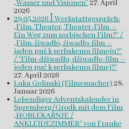
„Wasser und Visionen“
27. April
2026
29.05.2026 ꟾ Werkstattgespräch:
„Film-Theater, Theater-Film –
Ein Weg zum sorbischen Film?“ /
„Film-źiwadło, źiwadło-film –
jaden puś k serbskemu filmoju?“
/ “Film-dźiwadło, dźiwadło-film –
jeden puć k serbskemu filmej?“
27. April 2026
Luka Golinski (Filmemacher)
28.
Januar 2026
Lebendiger Adventskalender in
Spremberg/Grodk mit dem Film
„HOBLEKAŔNJE /
ANKLEIDEZIMMER“ von Frauke