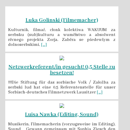
Luka Golinski (Filmemacher)
Kulturnik, filmaŕ, cłonk kolektiwa WAKUUM za
serbsku (sub)kulturu a wuměłstwo a absolwent
rěcnego projekta Zorja. Zaběra se pśedewšym z
dolnoserbskimi,
[...]
Netzwerkreferent/in gesucht! 0,5 Stelle zu
besetzen!
!!!Die Stiftung für das sorbische Volk / Załožba za
serbski lud hat eine 0,5 Referentenstelle für unser
Sorbisch-deutsches Filmnetzwerk Lausitzer
[...]
Luisa Nawka (Editing, Sound)
Musikerin, Filmemacherin (vorzugsweise im Editing),
Sound Gewann gemeinsam mit Sophia Ziesch den