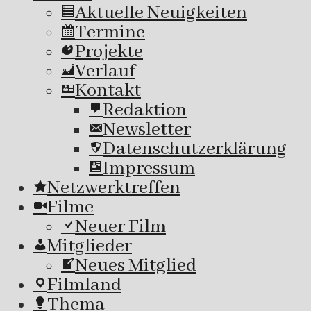
Aktuelle Neuigkeiten
Termine
Projekte
Verlauf
Kontakt
Redaktion
Newsletter
Datenschutzerklärung
Impressum
Netzwerktreffen
Filme
Neuer Film
Mitglieder
Neues Mitglied
Filmland
Thema