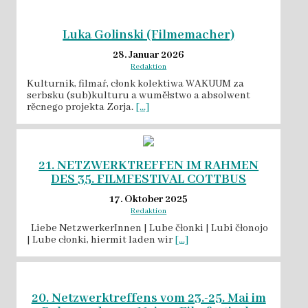
Luka Golinski (Filmemacher)
28. Januar 2026
Redaktion
Kulturnik, filmaŕ, cłonk kolektiwa WAKUUM za
serbsku (sub)kulturu a wuměłstwo a absolwent
rěcnego projekta Zorja.
[...]
21. NETZWERKTREFFEN IM RAHMEN
DES 35. FILMFESTIVAL COTTBUS
17. Oktober 2025
Redaktion
Liebe NetzwerkerInnen | Lube čłonki | Lubi čłonojo
| Lube cłonki, hiermit laden wir
[...]
20. Netzwerktreffens vom 23.-25. Mai im