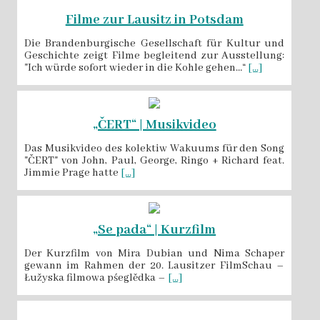
Filme zur Lausitz in Potsdam
Die Brandenburgische Gesellschaft für Kultur und
Geschichte zeigt Filme begleitend zur Ausstellung:
"Ich würde sofort wieder in die Kohle gehen…“
[...]
„ČERT“ | Musikvideo
Das Musikvideo des kolektiw Wakuums für den Song
"ČERT" von John, Paul, George, Ringo + Richard feat.
Jimmie Prage hatte
[...]
„Se pada“ | Kurzfilm
Der Kurzfilm von Mira Dubian und Nima Schaper
gewann im Rahmen der 20. Lausitzer FilmSchau –
Łužyska filmowa pśeglědka –
[...]