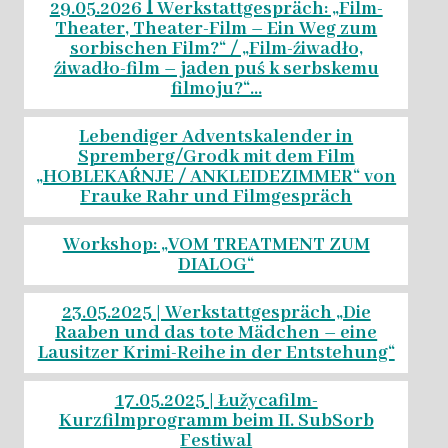
29.05.2026 ꟾ Werkstattgespräch: „Film-
Theater, Theater-Film – Ein Weg zum
sorbischen Film?“ / „Film-źiwadło,
źiwadło-film – jaden puś k serbskemu
filmoju?“...
Lebendiger Adventskalender in
Spremberg/Grodk mit dem Film
„HOBLEKAŔNJE / ANKLEIDEZIMMER“ von
Frauke Rahr und Filmgespräch
Workshop: „VOM TREATMENT ZUM
DIALOG“
23.05.2025 | Werkstattgespräch „Die
Raaben und das tote Mädchen – eine
Lausitzer Krimi-Reihe in der Entstehung“
17.05.2025 | Łužycafilm-
Kurzfilmprogramm beim II. SubSorb
Festiwal