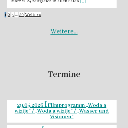
März 2024 zeitgleich in allen Sälen
[...]
1
2
3
…
20
Weiter »
Weitere…
Termine
29.05.2026 ꟾ Filmprogramm „Woda a
wizije“ / „Woda a wizije“ / „Wasser und
Visionen“