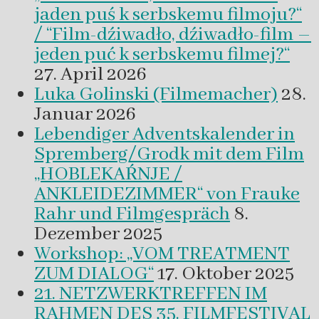
jaden puś k serbskemu filmoju?“
/ “Film-dźiwadło, dźiwadło-film –
jeden puć k serbskemu filmej?“
27. April 2026
Luka Golinski (Filmemacher)
28.
Januar 2026
Lebendiger Adventskalender in
Spremberg/Grodk mit dem Film
„HOBLEKAŔNJE /
ANKLEIDEZIMMER“ von Frauke
Rahr und Filmgespräch
8.
Dezember 2025
Workshop: „VOM TREATMENT
ZUM DIALOG“
17. Oktober 2025
21. NETZWERKTREFFEN IM
RAHMEN DES 35. FILMFESTIVAL