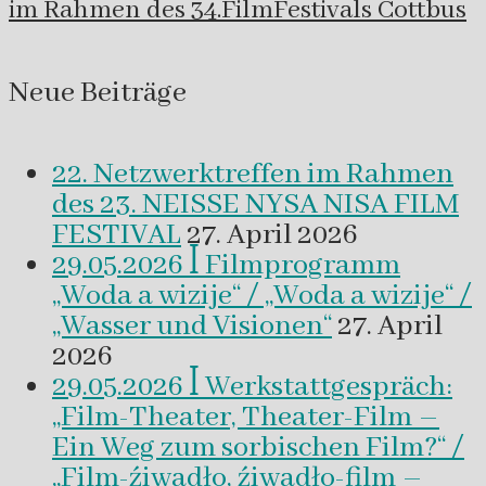
im Rahmen des 34.FilmFestivals Cottbus
Neue Beiträge
22. Netzwerktreffen im Rahmen
des 23. NEISSE NYSA NISA FILM
FESTIVAL
27. April 2026
29.05.2026 ꟾ Filmprogramm
„Woda a wizije“ / „Woda a wizije“ /
„Wasser und Visionen“
27. April
2026
29.05.2026 ꟾ Werkstattgespräch:
„Film-Theater, Theater-Film –
Ein Weg zum sorbischen Film?“ /
„Film-źiwadło, źiwadło-film –