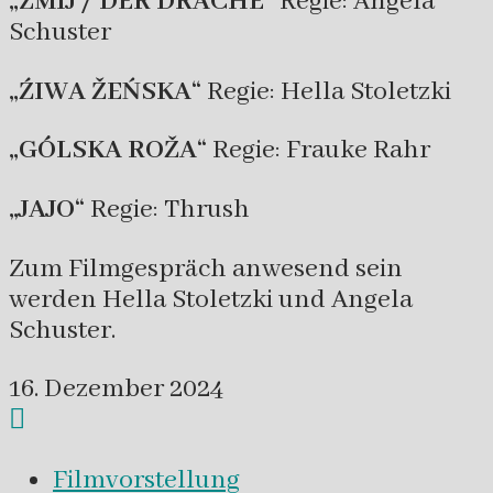
„ZMIJ / DER DRACHE“
Regie: Angela
Schuster
„ŹIWA ŽEŃSKA“
Regie: Hella Stoletzki
„GÓLSKA ROŽA“
Regie: Frauke Rahr
„JAJO“
Regie: Thrush
Zum Filmgespräch anwesend sein
werden Hella Stoletzki und Angela
Schuster.
16. Dezember 2024
Filmvorstellung