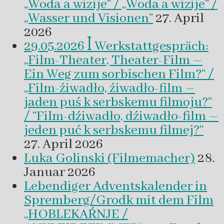
„Woda a wizije“ / „Woda a wizije“ /
„Wasser und Visionen“
27. April
2026
29.05.2026 ꟾ Werkstattgespräch:
„Film-Theater, Theater-Film –
Ein Weg zum sorbischen Film?“ /
„Film-źiwadło, źiwadło-film –
jaden puś k serbskemu filmoju?“
/ “Film-dźiwadło, dźiwadło-film –
jeden puć k serbskemu filmej?“
27. April 2026
Luka Golinski (Filmemacher)
28.
Januar 2026
Lebendiger Adventskalender in
Spremberg/Grodk mit dem Film
„HOBLEKAŔNJE /