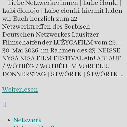
Liebe NetzwerkerInnen | Lube čłonki |
Lubi čłonojo | Lube cłonki, hiermit laden
wir Euch herzlich zum 22.
Netzwerktreffen des Sorbisch-
Deutschen Netzwerkes Lausitzer
Filmschaffender ŁUŽYCAFILM vom 29. –
30. Mai 2026 im Rahmen des 23. NEISSE
NYSA NISA FILM FESTIVAL ein! ABLAUF
/ WÓTBĚG / WOTBĚH IM VORFELD:
DONNERSTAG | STWÓRTK | ŠTWÓRTK …
Weiterlesen
Netzwerk