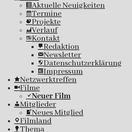
Aktuelle Neuigkeiten
Termine
Projekte
Verlauf
Kontakt
Redaktion
Newsletter
Datenschutzerklärung
Impressum
Netzwerktreffen
Filme
Neuer Film
Mitglieder
Neues Mitglied
Filmland
Thema