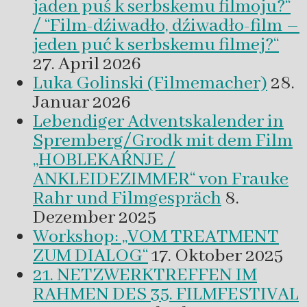
jaden puś k serbskemu filmoju?“
/ “Film-dźiwadło, dźiwadło-film –
jeden puć k serbskemu filmej?“
27. April 2026
Luka Golinski (Filmemacher)
28.
Januar 2026
Lebendiger Adventskalender in
Spremberg/Grodk mit dem Film
„HOBLEKAŔNJE /
ANKLEIDEZIMMER“ von Frauke
Rahr und Filmgespräch
8.
Dezember 2025
Workshop: „VOM TREATMENT
ZUM DIALOG“
17. Oktober 2025
21. NETZWERKTREFFEN IM
RAHMEN DES 35. FILMFESTIVAL