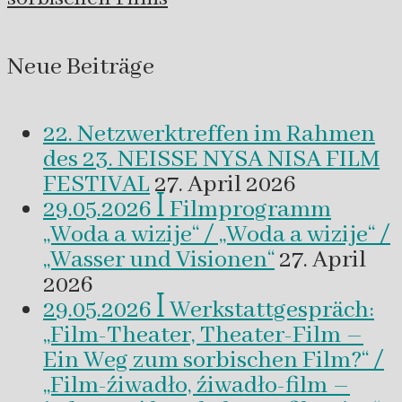
Neue Beiträge
22. Netzwerktreffen im Rahmen
des 23. NEISSE NYSA NISA FILM
FESTIVAL
27. April 2026
29.05.2026 ꟾ Filmprogramm
„Woda a wizije“ / „Woda a wizije“ /
„Wasser und Visionen“
27. April
2026
29.05.2026 ꟾ Werkstattgespräch:
„Film-Theater, Theater-Film –
Ein Weg zum sorbischen Film?“ /
„Film-źiwadło, źiwadło-film –