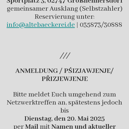
Sportplatz 3, 02747 Großhennersdorf
gemeinsamer Ausklang (Selbstzahler)
Reservierung unter:
info@altebaeckerei.de
| 035873/30888
///
ANMELDUNG / PŚIZJAWJENJE/
PŘIZJEWJENJE
Bitte meldet Euch umgehend zum
Netzwerktreffen an, spätestens jedoch
bis
Dienstag, den 20. Mai 2025
per
Mail
mit
Namen und aktueller