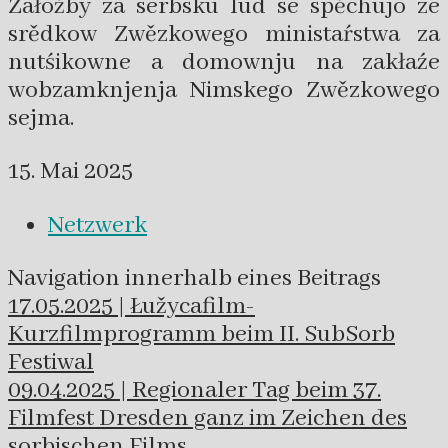
Załožby za serbsku lud se spěchujo ze
srědkow Zwězkowego ministaŕstwa za
nutśikowne a domownju na zakłaźe
wobzamknjenja Nimskego Zwězkowego
sejma.
15. Mai 2025
Netzwerk
Navigation innerhalb eines Beitrags
17.05.2025 | Łužycafilm-
Kurzfilmprogramm beim II. SubSorb
Festiwal
09.04.2025 | Regionaler Tag beim 37.
Filmfest Dresden ganz im Zeichen des
sorbischen Films