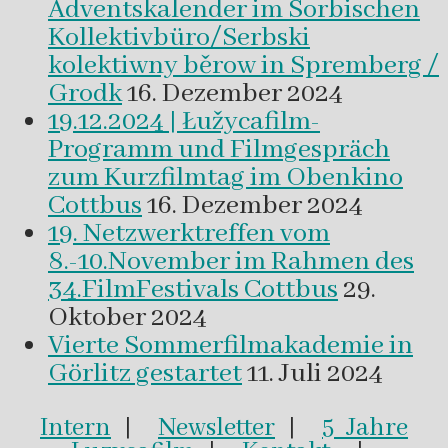
Adventskalender im Sorbischen
Kollektivbüro/Serbski
kolektiwny běrow in Spremberg /
Grodk
16. Dezember 2024
19.12.2024 | Łužycafilm-
Programm und Filmgespräch
zum Kurzfilmtag im Obenkino
Cottbus
16. Dezember 2024
19. Netzwerktreffen vom
8.-10.November im Rahmen des
34.FilmFestivals Cottbus
29.
Oktober 2024
Vierte Sommerfilmakademie in
Görlitz gestartet
11. Juli 2024
Intern
|
Newsletter
|
5 Jahre