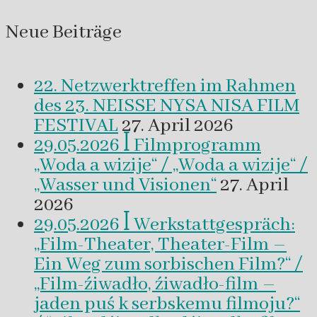
Neue Beiträge
22. Netzwerktreffen im Rahmen
des 23. NEISSE NYSA NISA FILM
FESTIVAL
27. April 2026
29.05.2026 ꟾ Filmprogramm
„Woda a wizije“ / „Woda a wizije“ /
„Wasser und Visionen“
27. April
2026
29.05.2026 ꟾ Werkstattgespräch:
„Film-Theater, Theater-Film –
Ein Weg zum sorbischen Film?“ /
„Film-źiwadło, źiwadło-film –
jaden puś k serbskemu filmoju?“