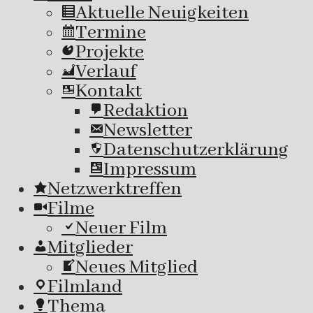
Aktuelle Neuigkeiten
Termine
Projekte
Verlauf
Kontakt
Redaktion
Newsletter
Datenschutzerklärung
Impressum
Netzwerktreffen
Filme
Neuer Film
Mitglieder
Neues Mitglied
Filmland
Thema