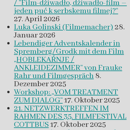
/ “Film-dźiwadło, dźiwadło-film –
jeden puć k serbskemu filmej?“
27. April 2026
Luka Golinski (Filmemacher)
28.
Januar 2026
Lebendiger Adventskalender in
Spremberg/Grodk mit dem Film
„HOBLEKAŔNJE /
ANKLEIDEZIMMER“ von Frauke
Rahr und Filmgespräch
8.
Dezember 2025
Workshop: „VOM TREATMENT
ZUM DIALOG“
17. Oktober 2025
21. NETZWERKTREFFEN IM
RAHMEN DES 35. FILMFESTIVAL
COTTBUS
17. Oktober 2025