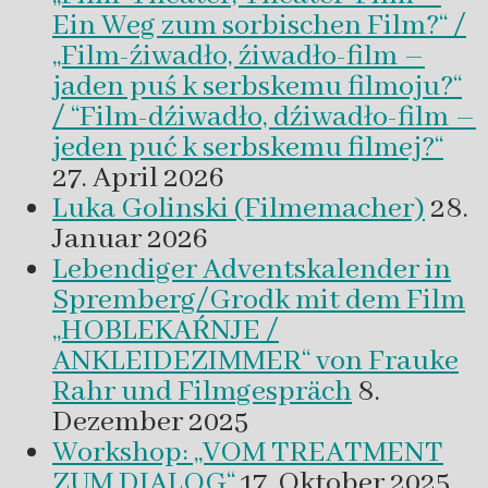
Ein Weg zum sorbischen Film?“ /
„Film-źiwadło, źiwadło-film –
jaden puś k serbskemu filmoju?“
/ “Film-dźiwadło, dźiwadło-film –
jeden puć k serbskemu filmej?“
27. April 2026
Luka Golinski (Filmemacher)
28.
Januar 2026
Lebendiger Adventskalender in
Spremberg/Grodk mit dem Film
„HOBLEKAŔNJE /
ANKLEIDEZIMMER“ von Frauke
Rahr und Filmgespräch
8.
Dezember 2025
Workshop: „VOM TREATMENT
ZUM DIALOG“
17. Oktober 2025