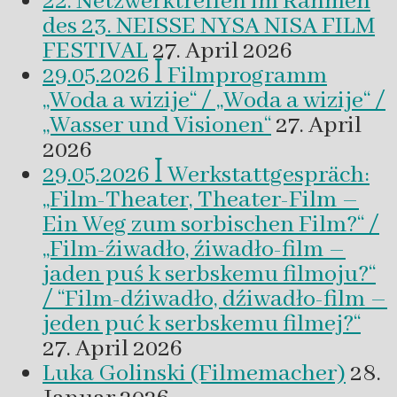
22. Netzwerktreffen im Rahmen
des 23. NEISSE NYSA NISA FILM
FESTIVAL
27. April 2026
29.05.2026 ꟾ Filmprogramm
„Woda a wizije“ / „Woda a wizije“ /
„Wasser und Visionen“
27. April
2026
29.05.2026 ꟾ Werkstattgespräch:
„Film-Theater, Theater-Film –
Ein Weg zum sorbischen Film?“ /
„Film-źiwadło, źiwadło-film –
jaden puś k serbskemu filmoju?“
/ “Film-dźiwadło, dźiwadło-film –
jeden puć k serbskemu filmej?“
27. April 2026
Luka Golinski (Filmemacher)
28.