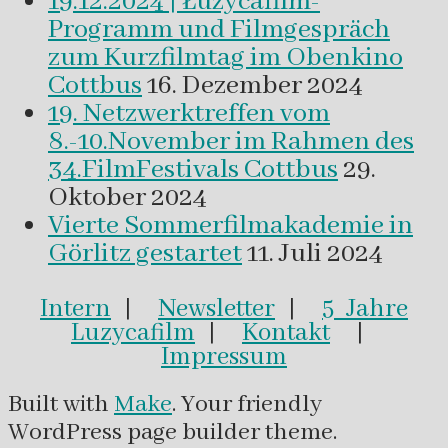
19.12.2024 | Łužycafilm-
Programm und Filmgespräch
zum Kurzfilmtag im Obenkino
Cottbus
16. Dezember 2024
19. Netzwerktreffen vom
8.-10.November im Rahmen des
34.FilmFestivals Cottbus
29.
Oktober 2024
Vierte Sommerfilmakademie in
Görlitz gestartet
11. Juli 2024
Intern
|
Newsletter
|
5 Jahre
Luzycafilm
|
Kontakt
|
Impressum
Built with
Make
. Your friendly
WordPress page builder theme.