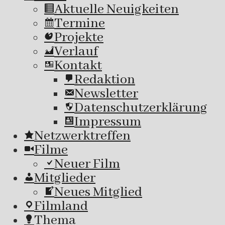
Aktuelle Neuigkeiten
Termine
Projekte
Verlauf
Kontakt
Redaktion
Newsletter
Datenschutzerklärung
Impressum
Netzwerktreffen
Filme
Neuer Film
Mitglieder
Neues Mitglied
Filmland
Thema