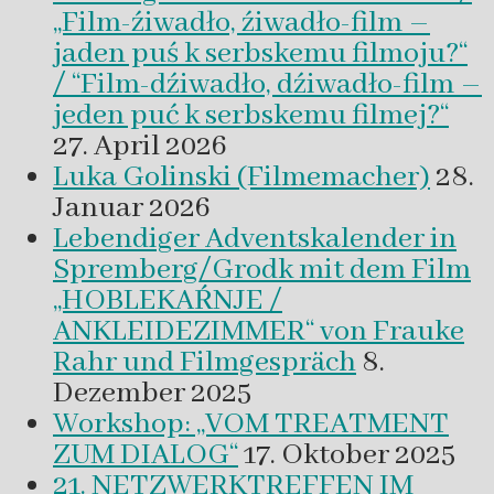
„Film-źiwadło, źiwadło-film –
jaden puś k serbskemu filmoju?“
/ “Film-dźiwadło, dźiwadło-film –
jeden puć k serbskemu filmej?“
27. April 2026
Luka Golinski (Filmemacher)
28.
Januar 2026
Lebendiger Adventskalender in
Spremberg/Grodk mit dem Film
„HOBLEKAŔNJE /
ANKLEIDEZIMMER“ von Frauke
Rahr und Filmgespräch
8.
Dezember 2025
Workshop: „VOM TREATMENT
ZUM DIALOG“
17. Oktober 2025
21. NETZWERKTREFFEN IM