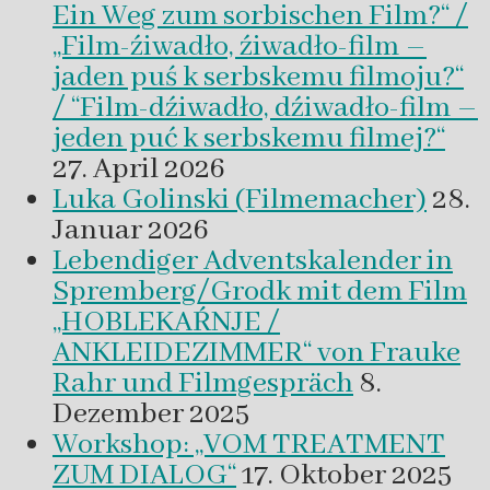
Ein Weg zum sorbischen Film?“ /
„Film-źiwadło, źiwadło-film –
jaden puś k serbskemu filmoju?“
/ “Film-dźiwadło, dźiwadło-film –
jeden puć k serbskemu filmej?“
27. April 2026
Luka Golinski (Filmemacher)
28.
Januar 2026
Lebendiger Adventskalender in
Spremberg/Grodk mit dem Film
„HOBLEKAŔNJE /
ANKLEIDEZIMMER“ von Frauke
Rahr und Filmgespräch
8.
Dezember 2025
Workshop: „VOM TREATMENT
ZUM DIALOG“
17. Oktober 2025