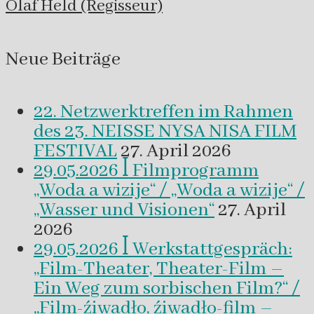
Olaf Held (Regisseur)
Neue Beiträge
22. Netzwerktreffen im Rahmen
des 23. NEISSE NYSA NISA FILM
FESTIVAL
27. April 2026
29.05.2026 ꟾ Filmprogramm
„Woda a wizije“ / „Woda a wizije“ /
„Wasser und Visionen“
27. April
2026
29.05.2026 ꟾ Werkstattgespräch:
„Film-Theater, Theater-Film –
Ein Weg zum sorbischen Film?“ /
„Film-źiwadło, źiwadło-film –