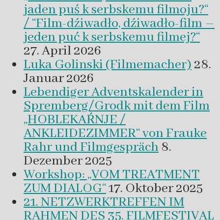
jaden puś k serbskemu filmoju?“
/ “Film-dźiwadło, dźiwadło-film –
jeden puć k serbskemu filmej?“
27. April 2026
Luka Golinski (Filmemacher)
28.
Januar 2026
Lebendiger Adventskalender in
Spremberg/Grodk mit dem Film
„HOBLEKAŔNJE /
ANKLEIDEZIMMER“ von Frauke
Rahr und Filmgespräch
8.
Dezember 2025
Workshop: „VOM TREATMENT
ZUM DIALOG“
17. Oktober 2025
21. NETZWERKTREFFEN IM
RAHMEN DES 35. FILMFESTIVAL