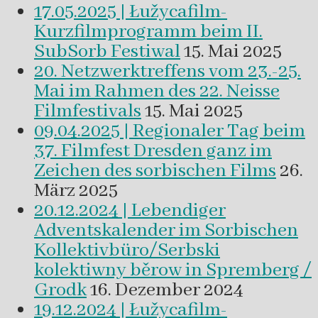
17.05.2025 | Łužycafilm-
Kurzfilmprogramm beim II.
SubSorb Festiwal
15. Mai 2025
20. Netzwerktreffens vom 23.-25.
Mai im Rahmen des 22. Neisse
Filmfestivals
15. Mai 2025
09.04.2025 | Regionaler Tag beim
37. Filmfest Dresden ganz im
Zeichen des sorbischen Films
26.
März 2025
20.12.2024 | Lebendiger
Adventskalender im Sorbischen
Kollektivbüro/Serbski
kolektiwny běrow in Spremberg /
Grodk
16. Dezember 2024
19.12.2024 | Łužycafilm-