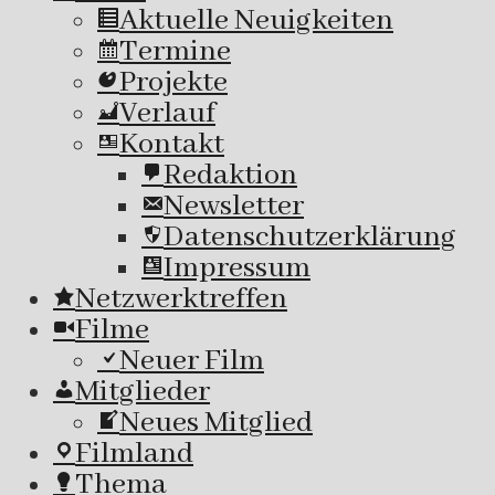
Aktuelle Neuigkeiten
Termine
Projekte
Verlauf
Kontakt
Redaktion
Newsletter
Datenschutzerklärung
Impressum
Netzwerktreffen
Filme
Neuer Film
Mitglieder
Neues Mitglied
Filmland
Thema