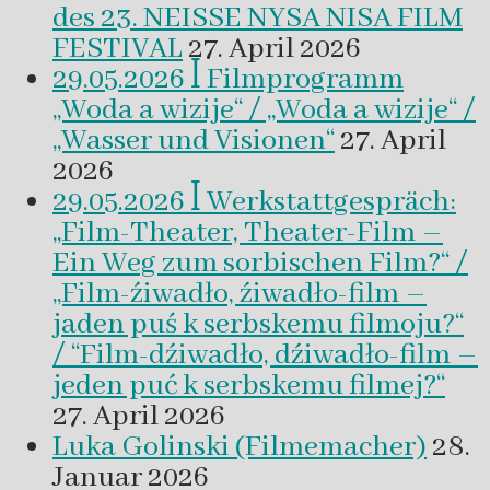
des 23. NEISSE NYSA NISA FILM
FESTIVAL
27. April 2026
29.05.2026 ꟾ Filmprogramm
„Woda a wizije“ / „Woda a wizije“ /
„Wasser und Visionen“
27. April
2026
29.05.2026 ꟾ Werkstattgespräch:
„Film-Theater, Theater-Film –
Ein Weg zum sorbischen Film?“ /
„Film-źiwadło, źiwadło-film –
jaden puś k serbskemu filmoju?“
/ “Film-dźiwadło, dźiwadło-film –
jeden puć k serbskemu filmej?“
27. April 2026
Luka Golinski (Filmemacher)
28.
Januar 2026