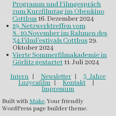
Programm und Filmgespräch
zum Kurzfilmtag im Obenkino
Cottbus
16. Dezember 2024
19. Netzwerktreffen vom
8.-10.November im Rahmen des
34.FilmFestivals Cottbus
29.
Oktober 2024
Vierte Sommerfilmakademie in
Görlitz gestartet
11. Juli 2024
Intern
|
Newsletter
|
5 Jahre
Luzycafilm
|
Kontakt
|
Impressum
Built with
Make
. Your friendly
WordPress page builder theme.