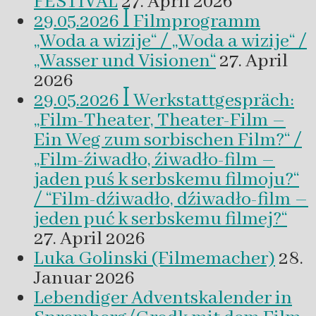
FESTIVAL
27. April 2026
29.05.2026 ꟾ Filmprogramm
„Woda a wizije“ / „Woda a wizije“ /
„Wasser und Visionen“
27. April
2026
29.05.2026 ꟾ Werkstattgespräch:
„Film-Theater, Theater-Film –
Ein Weg zum sorbischen Film?“ /
„Film-źiwadło, źiwadło-film –
jaden puś k serbskemu filmoju?“
/ “Film-dźiwadło, dźiwadło-film –
jeden puć k serbskemu filmej?“
27. April 2026
Luka Golinski (Filmemacher)
28.
Januar 2026
Lebendiger Adventskalender in