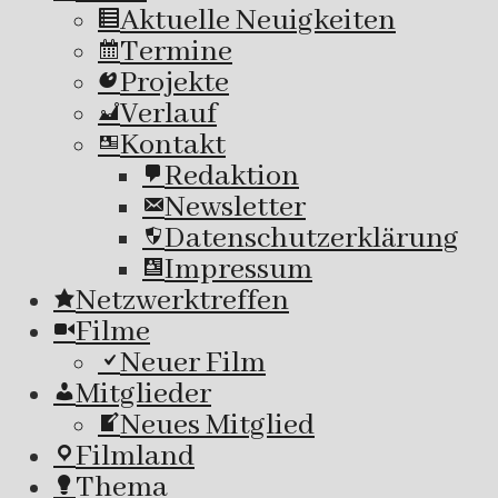
Aktuelle Neuigkeiten
Termine
Projekte
Verlauf
Kontakt
Redaktion
Newsletter
Datenschutzerklärung
Impressum
Netzwerktreffen
Filme
Neuer Film
Mitglieder
Neues Mitglied
Filmland
Thema