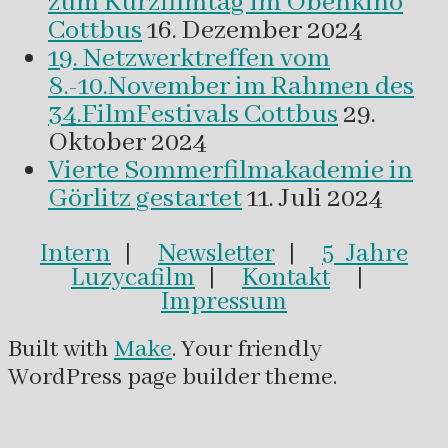
zum Kurzfilmtag im Obenkino
Cottbus
16. Dezember 2024
19. Netzwerktreffen vom
8.-10.November im Rahmen des
34.FilmFestivals Cottbus
29.
Oktober 2024
Vierte Sommerfilmakademie in
Görlitz gestartet
11. Juli 2024
Intern
|
Newsletter
|
5 Jahre
Luzycafilm
|
Kontakt
|
Impressum
Built with
Make
. Your friendly
WordPress page builder theme.