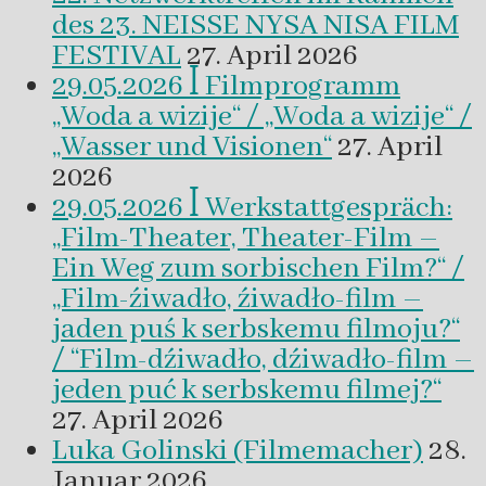
des 23. NEISSE NYSA NISA FILM
FESTIVAL
27. April 2026
29.05.2026 ꟾ Filmprogramm
„Woda a wizije“ / „Woda a wizije“ /
„Wasser und Visionen“
27. April
2026
29.05.2026 ꟾ Werkstattgespräch:
„Film-Theater, Theater-Film –
Ein Weg zum sorbischen Film?“ /
„Film-źiwadło, źiwadło-film –
jaden puś k serbskemu filmoju?“
/ “Film-dźiwadło, dźiwadło-film –
jeden puć k serbskemu filmej?“
27. April 2026
Luka Golinski (Filmemacher)
28.
Januar 2026