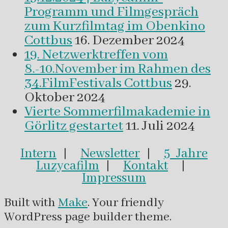
Programm und Filmgespräch
zum Kurzfilmtag im Obenkino
Cottbus
16. Dezember 2024
19. Netzwerktreffen vom
8.-10.November im Rahmen des
34.FilmFestivals Cottbus
29.
Oktober 2024
Vierte Sommerfilmakademie in
Görlitz gestartet
11. Juli 2024
Intern
|
Newsletter
|
5 Jahre
Luzycafilm
|
Kontakt
|
Impressum
Built with
Make
. Your friendly
WordPress page builder theme.