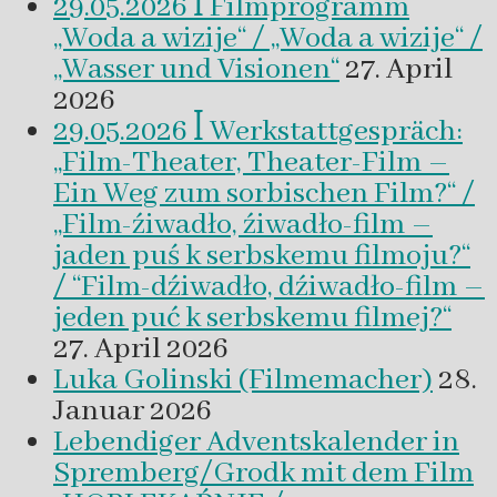
29.05.2026 ꟾ Filmprogramm
„Woda a wizije“ / „Woda a wizije“ /
„Wasser und Visionen“
27. April
2026
29.05.2026 ꟾ Werkstattgespräch:
„Film-Theater, Theater-Film –
Ein Weg zum sorbischen Film?“ /
„Film-źiwadło, źiwadło-film –
jaden puś k serbskemu filmoju?“
/ “Film-dźiwadło, dźiwadło-film –
jeden puć k serbskemu filmej?“
27. April 2026
Luka Golinski (Filmemacher)
28.
Januar 2026
Lebendiger Adventskalender in
Spremberg/Grodk mit dem Film