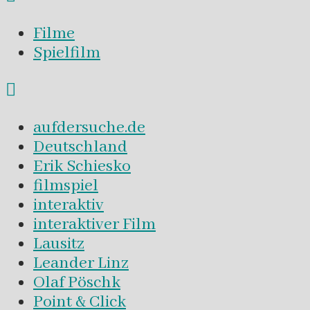
Filme
Spielfilm
aufdersuche.de
Deutschland
Erik Schiesko
filmspiel
interaktiv
interaktiver Film
Lausitz
Leander Linz
Olaf Pöschk
Point & Click