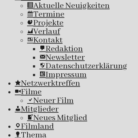
Aktuelle Neuigkeiten
Termine
Projekte
Verlauf
Kontakt
Redaktion
Newsletter
Datenschutzerklärung
Impressum
Netzwerktreffen
Filme
Neuer Film
Mitglieder
Neues Mitglied
Filmland
Thema