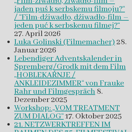
„Film-źiwadło, źiwadło-film –
jaden puś k serbskemu filmoju?“
/ “Film-dźiwadło, dźiwadło-film –
jeden puć k serbskemu filmej?“
27. April 2026
Luka Golinski (Filmemacher)
28.
Januar 2026
Lebendiger Adventskalender in
Spremberg/Grodk mit dem Film
„HOBLEKAŔNJE /
ANKLEIDEZIMMER“ von Frauke
Rahr und Filmgespräch
8.
Dezember 2025
Workshop: „VOM TREATMENT
ZUM DIALOG“
17. Oktober 2025
21. NETZWERKTREFFEN IM