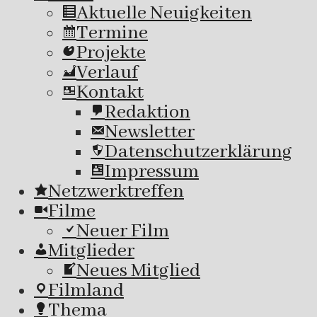
Aktuelle Neuigkeiten
Termine
Projekte
Verlauf
Kontakt
Redaktion
Newsletter
Datenschutzerklärung
Impressum
Netzwerktreffen
Filme
Neuer Film
Mitglieder
Neues Mitglied
Filmland
Thema