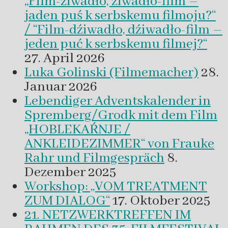
„Film-źiwadło, źiwadło-film –
jaden puś k serbskemu filmoju?“
/ “Film-dźiwadło, dźiwadło-film –
jeden puć k serbskemu filmej?“
27. April 2026
Luka Golinski (Filmemacher)
28.
Januar 2026
Lebendiger Adventskalender in
Spremberg/Grodk mit dem Film
„HOBLEKAŔNJE /
ANKLEIDEZIMMER“ von Frauke
Rahr und Filmgespräch
8.
Dezember 2025
Workshop: „VOM TREATMENT
ZUM DIALOG“
17. Oktober 2025
21. NETZWERKTREFFEN IM