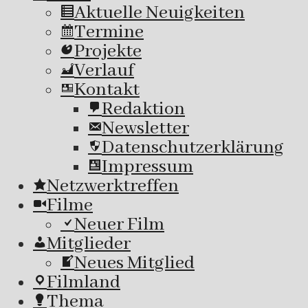
Aktuelle Neuigkeiten
Termine
Projekte
Verlauf
Kontakt
Redaktion
Newsletter
Datenschutzerklärung
Impressum
Netzwerktreffen
Filme
Neuer Film
Mitglieder
Neues Mitglied
Filmland
Thema