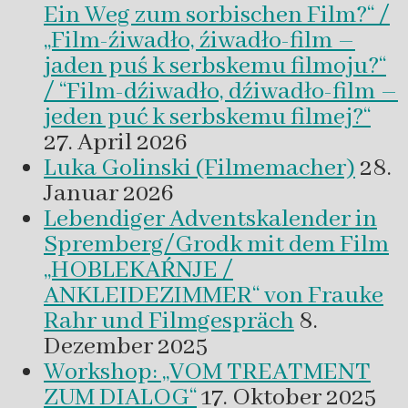
Ein Weg zum sorbischen Film?“ /
„Film-źiwadło, źiwadło-film –
jaden puś k serbskemu filmoju?“
/ “Film-dźiwadło, dźiwadło-film –
jeden puć k serbskemu filmej?“
27. April 2026
Luka Golinski (Filmemacher)
28.
Januar 2026
Lebendiger Adventskalender in
Spremberg/Grodk mit dem Film
„HOBLEKAŔNJE /
ANKLEIDEZIMMER“ von Frauke
Rahr und Filmgespräch
8.
Dezember 2025
Workshop: „VOM TREATMENT
ZUM DIALOG“
17. Oktober 2025