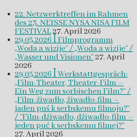
22. Netzwerktreffen im Rahmen
des 23. NEISSE NYSA NISA FILM
FESTIVAL
27. April 2026
29.05.2026 ꟾ Filmprogramm
„Woda a wizije“ / „Woda a wizije“ /
„Wasser und Visionen“
27. April
2026
29.05.2026 ꟾ Werkstattgespräch:
„Film-Theater, Theater-Film –
Ein Weg zum sorbischen Film?“ /
„Film-źiwadło, źiwadło-film –
jaden puś k serbskemu filmoju?“
/ “Film-dźiwadło, dźiwadło-film –
jeden puć k serbskemu filmej?“
27. April 2026