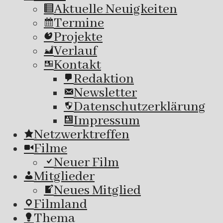
Aktuelle Neuigkeiten
Termine
Projekte
Verlauf
Kontakt
Redaktion
Newsletter
Datenschutzerklärung
Impressum
Netzwerktreffen
Filme
Neuer Film
Mitglieder
Neues Mitglied
Filmland
Thema