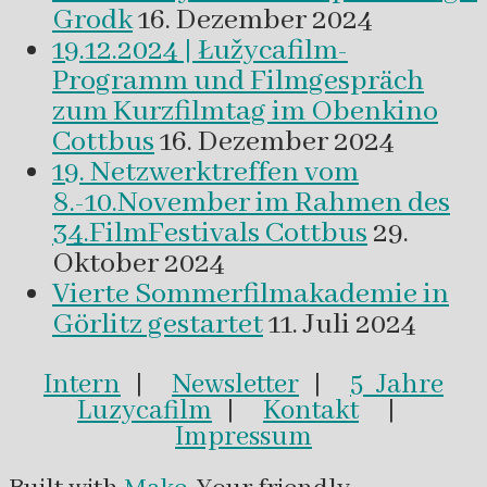
Grodk
16. Dezember 2024
19.12.2024 | Łužycafilm-
Programm und Filmgespräch
zum Kurzfilmtag im Obenkino
Cottbus
16. Dezember 2024
19. Netzwerktreffen vom
8.-10.November im Rahmen des
34.FilmFestivals Cottbus
29.
Oktober 2024
Vierte Sommerfilmakademie in
Görlitz gestartet
11. Juli 2024
Intern
|
Newsletter
|
5 Jahre
Luzycafilm
|
Kontakt
|
Impressum