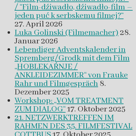
/ “Film-dźiwadło, dźiwadło-film –
jeden puć k serbskemu filmej?“
27. April 2026
Luka Golinski (Filmemacher)
28.
Januar 2026
Lebendiger Adventskalender in
Spremberg/Grodk mit dem Film
„HOBLEKAŔNJE /
ANKLEIDEZIMMER“ von Frauke
Rahr und Filmgespräch
8.
Dezember 2025
Workshop: „VOM TREATMENT
ZUM DIALOG“
17. Oktober 2025
21. NETZWERKTREFFEN IM
RAHMEN DES 35. FILMFESTIVAL
COTTBUS
17. Oktober 2025