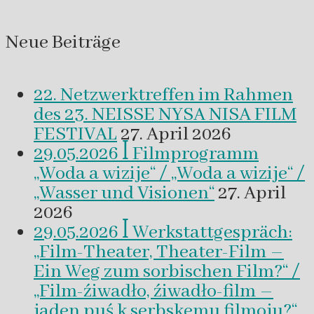
Neue Beiträge
22. Netzwerktreffen im Rahmen
des 23. NEISSE NYSA NISA FILM
FESTIVAL
27. April 2026
29.05.2026 ꟾ Filmprogramm
„Woda a wizije“ / „Woda a wizije“ /
„Wasser und Visionen“
27. April
2026
29.05.2026 ꟾ Werkstattgespräch:
„Film-Theater, Theater-Film –
Ein Weg zum sorbischen Film?“ /
„Film-źiwadło, źiwadło-film –
jaden puś k serbskemu filmoju?“