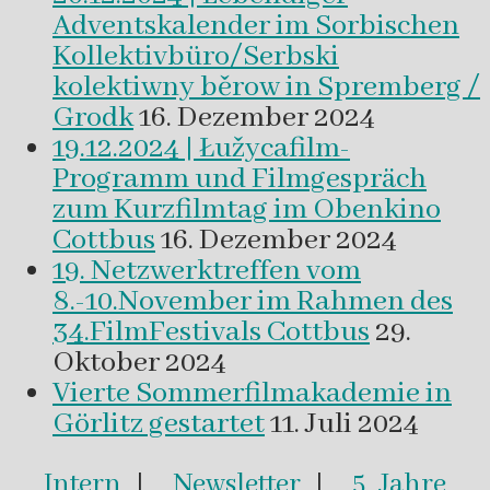
Adventskalender im Sorbischen
Kollektivbüro/Serbski
kolektiwny běrow in Spremberg /
Grodk
16. Dezember 2024
19.12.2024 | Łužycafilm-
Programm und Filmgespräch
zum Kurzfilmtag im Obenkino
Cottbus
16. Dezember 2024
19. Netzwerktreffen vom
8.-10.November im Rahmen des
34.FilmFestivals Cottbus
29.
Oktober 2024
Vierte Sommerfilmakademie in
Görlitz gestartet
11. Juli 2024
Intern
|
Newsletter
|
5 Jahre