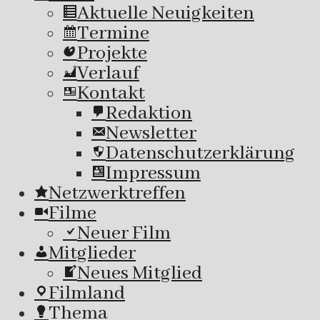
Aktuelle Neuigkeiten
Termine
Projekte
Verlauf
Kontakt
Redaktion
Newsletter
Datenschutzerklärung
Impressum
Netzwerktreffen
Filme
Neuer Film
Mitglieder
Neues Mitglied
Filmland
Thema