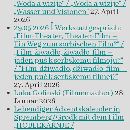
„Woda a wizije“ / „Woda a wizije“ /
„Wasser und Visionen“
27. April
2026
29.05.2026 ꟾ Werkstattgespräch:
„Film-Theater, Theater-Film –
Ein Weg zum sorbischen Film?“ /
„Film-źiwadło, źiwadło-film –
jaden puś k serbskemu filmoju?“
/ “Film-dźiwadło, dźiwadło-film –
jeden puć k serbskemu filmej?“
27. April 2026
Luka Golinski (Filmemacher)
28.
Januar 2026
Lebendiger Adventskalender in
Spremberg/Grodk mit dem Film
„HOBLEKAŔNJE /