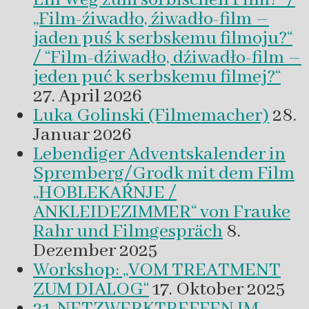
„Film-źiwadło, źiwadło-film –
jaden puś k serbskemu filmoju?“
/ “Film-dźiwadło, dźiwadło-film –
jeden puć k serbskemu filmej?“
27. April 2026
Luka Golinski (Filmemacher)
28.
Januar 2026
Lebendiger Adventskalender in
Spremberg/Grodk mit dem Film
„HOBLEKAŔNJE /
ANKLEIDEZIMMER“ von Frauke
Rahr und Filmgespräch
8.
Dezember 2025
Workshop: „VOM TREATMENT
ZUM DIALOG“
17. Oktober 2025
21. NETZWERKTREFFEN IM