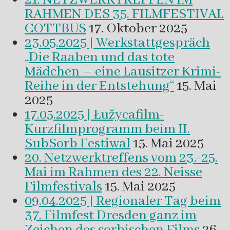
RAHMEN DES 35. FILMFESTIVAL
COTTBUS
17. Oktober 2025
23.05.2025 | Werkstattgespräch
„Die Raaben und das tote
Mädchen – eine Lausitzer Krimi-
Reihe in der Entstehung“
15. Mai
2025
17.05.2025 | Łužycafilm-
Kurzfilmprogramm beim II.
SubSorb Festiwal
15. Mai 2025
20. Netzwerktreffens vom 23.-25.
Mai im Rahmen des 22. Neisse
Filmfestivals
15. Mai 2025
09.04.2025 | Regionaler Tag beim
37. Filmfest Dresden ganz im
Zeichen des sorbischen Films
26.