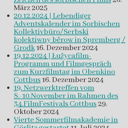
März 2025
20.12.2024 | Lebendiger
Adventskalender im Sorbischen
Kollektivbüro/Serbski
kolektiwny běrow in Spremberg /
Grodk
16. Dezember 2024
19.12.2024 | Łužycafilm-
Programm und Filmgespräch
zum Kurzfilmtag im Obenkino
Cottbus
16. Dezember 2024
19. Netzwerktreffen vom
8.-10.November im Rahmen des
34.FilmFestivals Cottbus
29.
Oktober 2024
Vierte Sommerfilmakademie in
Görlitz gestartet
11. Juli 2024