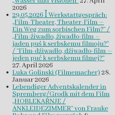
„Wasser und Visionen“
27. April
2026
29.05.2026 ꟾ Werkstattgespräch:
„Film-Theater, Theater-Film –
Ein Weg zum sorbischen Film?“ /
„Film-źiwadło, źiwadło-film –
jaden puś k serbskemu filmoju?“
/ “Film-dźiwadło, dźiwadło-film –
jeden puć k serbskemu filmej?“
27. April 2026
Luka Golinski (Filmemacher)
28.
Januar 2026
Lebendiger Adventskalender in
Spremberg/Grodk mit dem Film
„HOBLEKAŔNJE /
ANKLEIDEZIMMER“ von Frauke