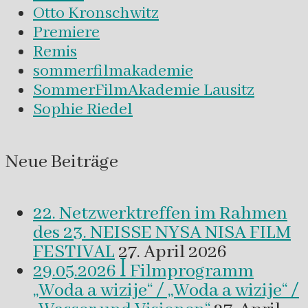
Otto Kronschwitz
Premiere
Remis
sommerfilmakademie
SommerFilmAkademie Lausitz
Sophie Riedel
Neue Beiträge
22. Netzwerktreffen im Rahmen
des 23. NEISSE NYSA NISA FILM
FESTIVAL
27. April 2026
29.05.2026 ꟾ Filmprogramm
„Woda a wizije“ / „Woda a wizije“ /