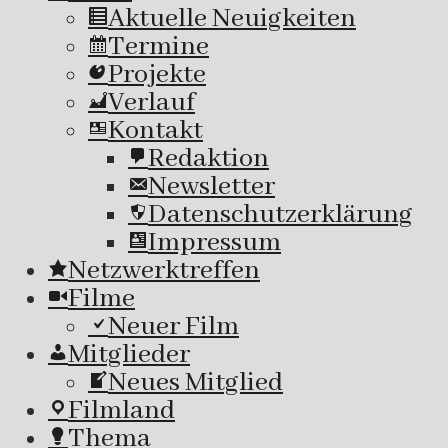
Aktuelle Neuigkeiten
Termine
Projekte
Verlauf
Kontakt
Redaktion
Newsletter
Datenschutzerklärung
Impressum
Netzwerktreffen
Filme
Neuer Film
Mitglieder
Neues Mitglied
Filmland
Thema