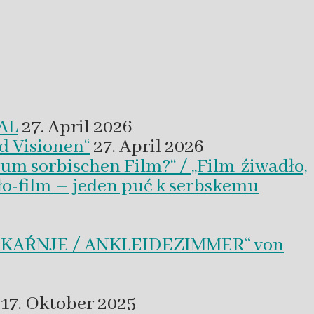
VAL
27. April 2026
d Visionen“
27. April 2026
um sorbischen Film?“ / „Film-źiwadło,
ło-film – jeden puć k serbskemu
BLEKAŔNJE / ANKLEIDEZIMMER“ von
17. Oktober 2025