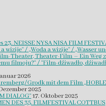
es 23. NEISSE NYSA NISA FILM FESTI
wizije“ / „Woda a wizije“ / „Wasser un
Film-Theater, Theater-Film – Ein Weg z
emu filmoju?“ / “Film-dźiwadło, dźiwad
Januar 2026
 Spremberg/Grodk mit dem Film „HO
 Dezember 2025
M DIALOG“
17. Oktober 2025
EN DES 35. FILMFESTIVAL COTTBUS