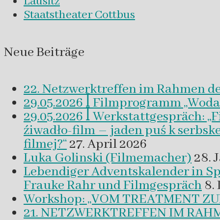
Lausitz
Staatstheater Cottbus
Neue Beiträge
22. Netzwerktreffen im Rahmen d
29.05.2026 ꟾ Filmprogramm „Woda a 
29.05.2026 ꟾ Werkstattgespräch: „
źiwadło-film – jaden puś k serbsk
filmej?“
27. April 2026
Luka Golinski (Filmemacher)
28. 
Lebendiger Adventskalender in
Frauke Rahr und Filmgespräch
8.
Workshop: „VOM TREATMENT ZU
21. NETZWERKTREFFEN IM RAHM