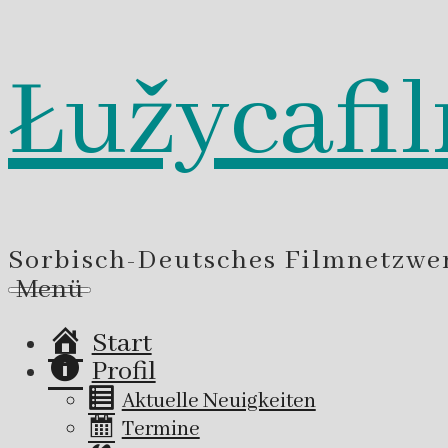
Łužycafi
Zum
Inhalt
springen
Sorbisch-Deutsches Filmnetzwe
Menü
Start
Profil
Aktuelle Neuigkeiten
Termine