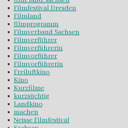
film. land. sachsen
Filmfestival Dresden
Filmland
filmprogramm
Filmverband Sachsen
Filmverführer
Filmverführerin
Filmvorführer
Filmvorführerin
Freiluftkino
Kino
Kurzfilme
kurzsüchtig
Landkino
machen
Neisse Filmfestival