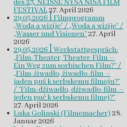
des 23. NEISSE NYSA NISA FILM
FESTIVAL
27. April 2026
29.05.2026 ꟾ Filmprogramm
„Woda a wizije“ / „Woda a wizije“ /
„Wasser und Visionen“
27. April
2026
29.05.2026 ꟾ Werkstattgespräch:
„Film-Theater, Theater-Film –
Ein Weg zum sorbischen Film?“ /
„Film-źiwadło, źiwadło-film –
jaden puś k serbskemu filmoju?“
/ “Film-dźiwadło, dźiwadło-film –
jeden puć k serbskemu filmej?“
27. April 2026
Luka Golinski (Filmemacher)
28.
Januar 2026