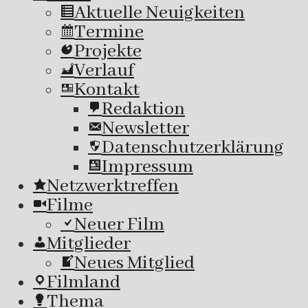
Aktuelle Neuigkeiten
Termine
Projekte
Verlauf
Kontakt
Redaktion
Newsletter
Datenschutzerklärung
Impressum
Netzwerktreffen
Filme
Neuer Film
Mitglieder
Neues Mitglied
Filmland
Thema