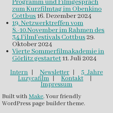
Programm und Filmgespräch
zum Kurzfilmtag im Obenkino
Cottbus
16. Dezember 2024
19. Netzwerktreffen vom
8.-10.November im Rahmen des
34.FilmFestivals Cottbus
29.
Oktober 2024
Vierte Sommerfilmakademie in
Görlitz gestartet
11. Juli 2024
Intern
|
Newsletter
|
5 Jahre
Luzycafilm
|
Kontakt
|
Impressum
Built with
Make
. Your friendly
WordPress page builder theme.