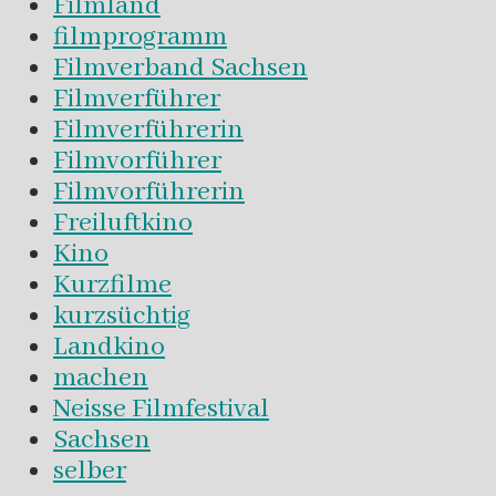
Filmland
filmprogramm
Filmverband Sachsen
Filmverführer
Filmverführerin
Filmvorführer
Filmvorführerin
Freiluftkino
Kino
Kurzfilme
kurzsüchtig
Landkino
machen
Neisse Filmfestival
Sachsen
selber