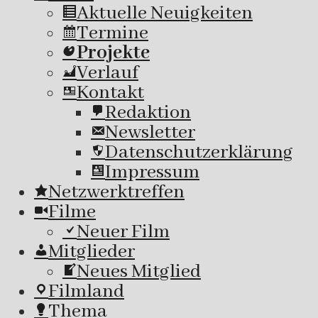
Aktuelle Neuigkeiten
Termine
Projekte
Verlauf
Kontakt
Redaktion
Newsletter
Datenschutzerklärung
Impressum
Netzwerktreffen
Filme
Neuer Film
Mitglieder
Neues Mitglied
Filmland
Thema