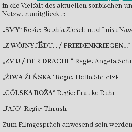
in die Vielfalt des aktuellen sorbischen 
Netzwerkmitglieder:
„SMY“
Regie: Sophia Ziesch und Luisa Na
„Z WÓJNY JĔDU… / FRIEDENKRIEGEN…“
„ZMIJ / DER DRACHE“
Regie: Angela Sch
„ŹIWA ŽEŃSKA“
Regie: Hella Stoletzki
„GÓLSKA ROŽA“
Regie: Frauke Rahr
„JAJO“
Regie: Thrush
Zum Filmgespräch anwesend sein werden H