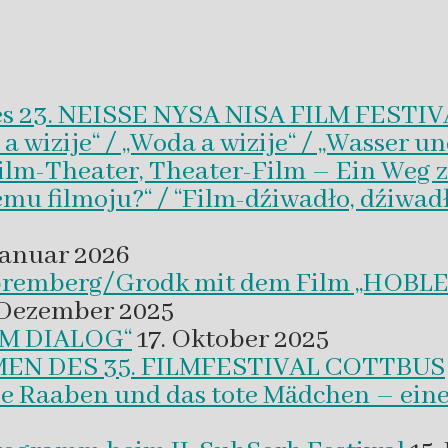
es 23. NEISSE NYSA NISA FILM FESTI
wizije“ / „Woda a wizije“ / „Wasser un
Film-Theater, Theater-Film – Ein Weg z
emu filmoju?“ / “Film-dźiwadło, dźiwad
Januar 2026
 Spremberg/Grodk mit dem Film „HO
 Dezember 2025
M DIALOG“
17. Oktober 2025
EN DES 35. FILMFESTIVAL COTTBUS
ie Raaben und das tote Mädchen – eine