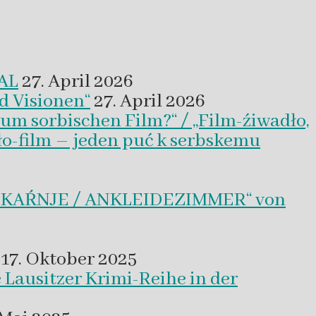
VAL
27. April 2026
d Visionen“
27. April 2026
um sorbischen Film?“ / „Film-źiwadło,
ło-film – jeden puć k serbskemu
BLEKAŔNJE / ANKLEIDEZIMMER“ von
17. Oktober 2025
 Lausitzer Krimi-Reihe in der