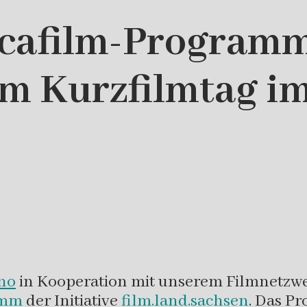
žycafilm-Program
m Kurzfilmtag i
no
in Kooperation mit unserem Filmnetzwer
amm
der Initiative
film.land.sachsen
. Das P