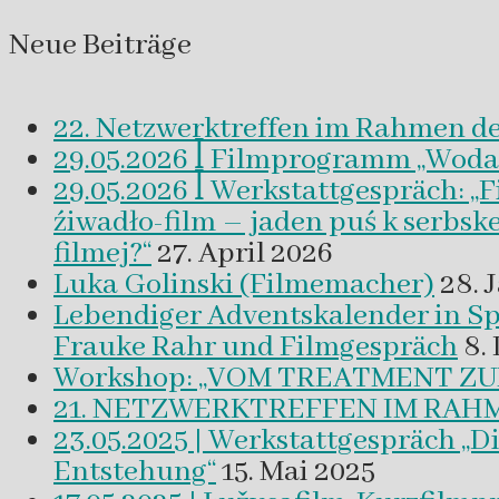
Neue Beiträge
22. Netzwerktreffen im Rahmen d
29.05.2026 ꟾ Filmprogramm „Woda a 
29.05.2026 ꟾ Werkstattgespräch: „
źiwadło-film – jaden puś k serbsk
filmej?“
27. April 2026
Luka Golinski (Filmemacher)
28. 
Lebendiger Adventskalender in
Frauke Rahr und Filmgespräch
8.
Workshop: „VOM TREATMENT ZU
21. NETZWERKTREFFEN IM RAHM
23.05.2025 | Werkstattgespräch „D
Entstehung“
15. Mai 2025