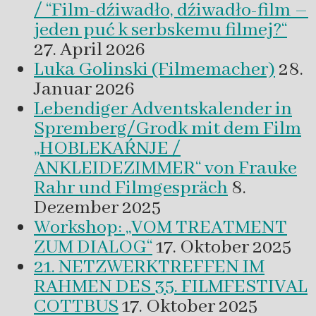
/ “Film-dźiwadło, dźiwadło-film –
jeden puć k serbskemu filmej?“
27. April 2026
Luka Golinski (Filmemacher)
28.
Januar 2026
Lebendiger Adventskalender in
Spremberg/Grodk mit dem Film
„HOBLEKAŔNJE /
ANKLEIDEZIMMER“ von Frauke
Rahr und Filmgespräch
8.
Dezember 2025
Workshop: „VOM TREATMENT
ZUM DIALOG“
17. Oktober 2025
21. NETZWERKTREFFEN IM
RAHMEN DES 35. FILMFESTIVAL
COTTBUS
17. Oktober 2025