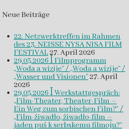
Neue Beiträge
22. Netzwerktreffen im Rahmen
des 23. NEISSE NYSA NISA FILM
FESTIVAL
27. April 2026
29.05.2026 ꟾ Filmprogramm
„Woda a wizije“ / „Woda a wizije“ /
„Wasser und Visionen“
27. April
2026
29.05.2026 ꟾ Werkstattgespräch:
„Film-Theater, Theater-Film –
Ein Weg zum sorbischen Film?“ /
„Film-źiwadło, źiwadło-film –
jaden puś k serbskemu filmoju?“