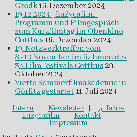
Grodk
16. Dezember 2024
19.12.2024 | Łužycafilm-
Programm und Filmgespräch
zum Kurzfilmtag im Obenkino
Cottbus
16. Dezember 2024
19. Netzwerktreffen vom
8.-10.November im Rahmen des
34.FilmFestivals Cottbus
29.
Oktober 2024
Vierte Sommerfilmakademie in
Görlitz gestartet
11. Juli 2024
Intern
|
Newsletter
|
5 Jahre
Luzycafilm
|
Kontakt
|
Impressum