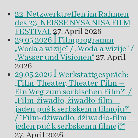
22. Netzwerktreffen im Rahmen
des 23. NEISSE NYSA NISA FILM
FESTIVAL
27. April 2026
29.05.2026 ꟾ Filmprogramm
„Woda a wizije“ / „Woda a wizije“ /
„Wasser und Visionen“
27. April
2026
29.05.2026 ꟾ Werkstattgespräch:
„Film-Theater, Theater-Film –
Ein Weg zum sorbischen Film?“ /
„Film-źiwadło, źiwadło-film –
jaden puś k serbskemu filmoju?“
/ “Film-dźiwadło, dźiwadło-film –
jeden puć k serbskemu filmej?“
27. April 2026