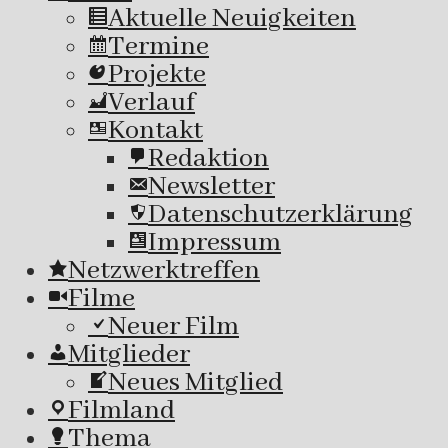
Aktuelle Neuigkeiten
Termine
Projekte
Verlauf
Kontakt
Redaktion
Newsletter
Datenschutzerklärung
Impressum
Netzwerktreffen
Filme
Neuer Film
Mitglieder
Neues Mitglied
Filmland
Thema