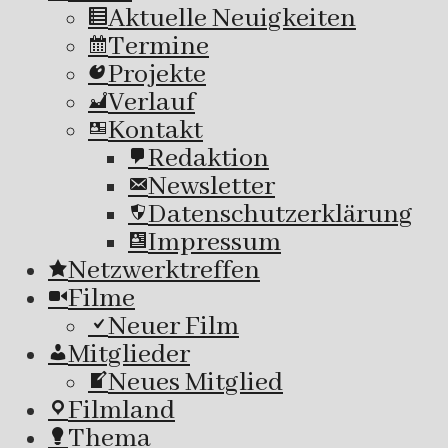
Aktuelle Neuigkeiten
Termine
Projekte
Verlauf
Kontakt
Redaktion
Newsletter
Datenschutzerklärung
Impressum
Netzwerktreffen
Filme
Neuer Film
Mitglieder
Neues Mitglied
Filmland
Thema