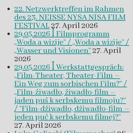
22. Netzwerktreffen im Rahmen
des 23. NEISSE NYSA NISA FILM
FESTIVAL
27. April 2026
29.05.2026 ꟾ Filmprogramm
„Woda a wizije“ / „Woda a wizije“ /
„Wasser und Visionen“
27. April
2026
29.05.2026 ꟾ Werkstattgespräch:
„Film-Theater, Theater-Film –
Ein Weg zum sorbischen Film?“ /
„Film-źiwadło, źiwadło-film –
jaden puś k serbskemu filmoju?“
/ “Film-dźiwadło, dźiwadło-film –
jeden puć k serbskemu filmej?“
27. April 2026