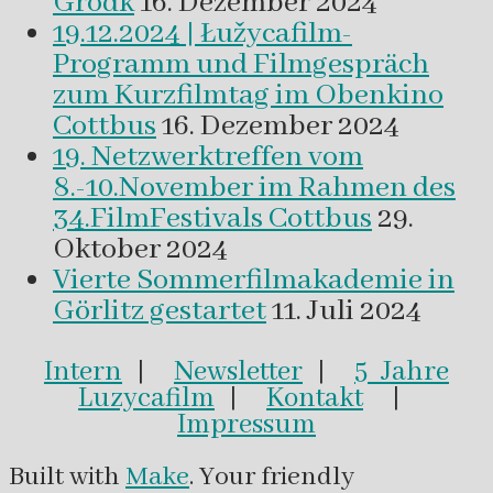
Grodk
16. Dezember 2024
19.12.2024 | Łužycafilm-
Programm und Filmgespräch
zum Kurzfilmtag im Obenkino
Cottbus
16. Dezember 2024
19. Netzwerktreffen vom
8.-10.November im Rahmen des
34.FilmFestivals Cottbus
29.
Oktober 2024
Vierte Sommerfilmakademie in
Görlitz gestartet
11. Juli 2024
Intern
|
Newsletter
|
5 Jahre
Luzycafilm
|
Kontakt
|
Impressum
Built with
Make
. Your friendly