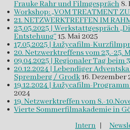
Frauke Rahr und Filmgespräch
8.
Workshop: „VOM TREATMENT ZU
21. NETZWERKTREFFEN IM RAHM
23.05.2025 | Werkstattgespräch „D
Entstehung“
15. Mai 2025
17.05.2025 | Łužycafilm-Kurzfilm
20. Netzwerktreffens vom 23.-25. 
09.04.2025 | Regionaler Tag beim 
20.12.2024 | Lebendiger Adventsk
Spremberg / Grodk
16. Dezember 
19.12.2024 | Łužycafilm-Program
2024
19. Netzwerktreffen vom 8.-10.No
Vierte Sommerfilmakademie in Gör
Intern
|
Newsle