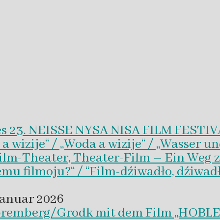
es 23. NEISSE NYSA NISA FILM FESTI
wizije“ / „Woda a wizije“ / „Wasser un
Film-Theater, Theater-Film – Ein Weg z
emu filmoju?“ / “Film-dźiwadło, dźiwad
Januar 2026
 Spremberg/Grodk mit dem Film „HO