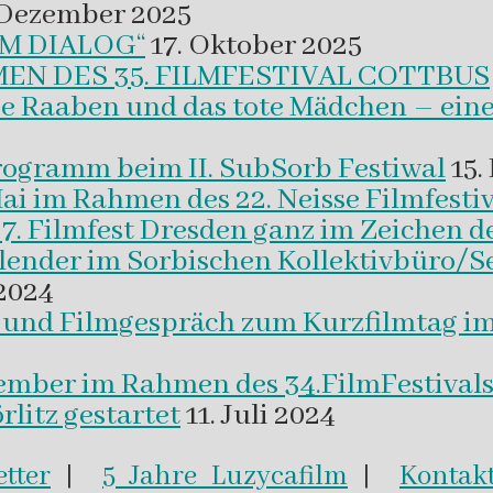
 Dezember 2025
M DIALOG“
17. Oktober 2025
EN DES 35. FILMFESTIVAL COTTBUS
ie Raaben und das tote Mädchen – eine
programm beim II. SubSorb Festiwal
15.
Mai im Rahmen des 22. Neisse Filmfestiv
37. Filmfest Dresden ganz im Zeichen d
alender im Sorbischen Kollektivbüro/S
2024
m und Filmgespräch zum Kurzfilmtag i
vember im Rahmen des 34.FilmFestival
litz gestartet
11. Juli 2024
tter
|
5 Jahre Luzycafilm
|
Kontak