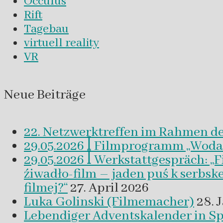
Occulus
Rift
Tagebau
virtuell reality
VR
Neue Beiträge
22. Netzwerktreffen im Rahmen d
29.05.2026 ꟾ Filmprogramm „Woda a 
29.05.2026 ꟾ Werkstattgespräch: „
źiwadło-film – jaden puś k serbsk
filmej?“
27. April 2026
Luka Golinski (Filmemacher)
28. 
Lebendiger Adventskalender in