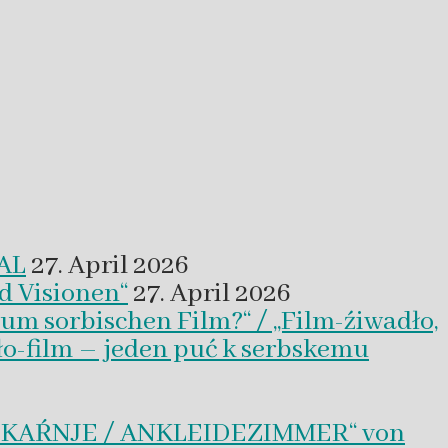
VAL
27. April 2026
d Visionen“
27. April 2026
um sorbischen Film?“ / „Film-źiwadło,
ło-film – jeden puć k serbskemu
BLEKAŔNJE / ANKLEIDEZIMMER“ von