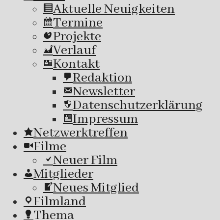
Aktuelle Neuigkeiten
Termine
Projekte
Verlauf
Kontakt
Redaktion
Newsletter
Datenschutzerklärung
Impressum
Netzwerktreffen
Filme
Neuer Film
Mitglieder
Neues Mitglied
Filmland
Thema