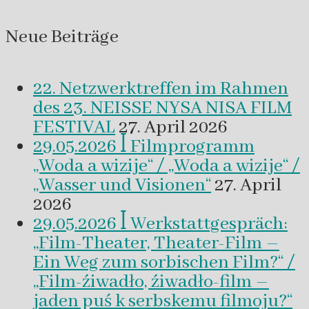
Neue Beiträge
22. Netzwerktreffen im Rahmen
des 23. NEISSE NYSA NISA FILM
FESTIVAL
27. April 2026
29.05.2026 ꟾ Filmprogramm
„Woda a wizije“ / „Woda a wizije“ /
„Wasser und Visionen“
27. April
2026
29.05.2026 ꟾ Werkstattgespräch:
„Film-Theater, Theater-Film –
Ein Weg zum sorbischen Film?“ /
„Film-źiwadło, źiwadło-film –
jaden puś k serbskemu filmoju?“