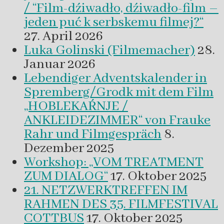
/ “Film-dźiwadło, dźiwadło-film –
jeden puć k serbskemu filmej?“
27. April 2026
Luka Golinski (Filmemacher)
28.
Januar 2026
Lebendiger Adventskalender in
Spremberg/Grodk mit dem Film
„HOBLEKAŔNJE /
ANKLEIDEZIMMER“ von Frauke
Rahr und Filmgespräch
8.
Dezember 2025
Workshop: „VOM TREATMENT
ZUM DIALOG“
17. Oktober 2025
21. NETZWERKTREFFEN IM
RAHMEN DES 35. FILMFESTIVAL
COTTBUS
17. Oktober 2025