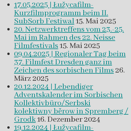
17.05.2025 | Łužycafilm-
Kurzfilmprogramm beim II.
SubSorb Festiwal
15. Mai 2025
20. Netzwerktreffens vom 23.-25.
Mai im Rahmen des 22. Neisse
Filmfestivals
15. Mai 2025
09.04.2025 | Regionaler Tag beim
37. Filmfest Dresden ganz im
Zeichen des sorbischen Films
26.
März 2025
20.12.2024 | Lebendiger
Adventskalender im Sorbischen
Kollektivbüro/Serbski
kolektiwny běrow in Spremberg /
Grodk
16. Dezember 2024
19.12.2024 | Łužycafilm-