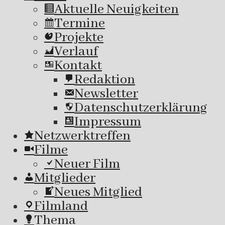
Aktuelle Neuigkeiten
Termine
Projekte
Verlauf
Kontakt
Redaktion
Newsletter
Datenschutzerklärung
Impressum
Netzwerktreffen
Filme
Neuer Film
Mitglieder
Neues Mitglied
Filmland
Thema