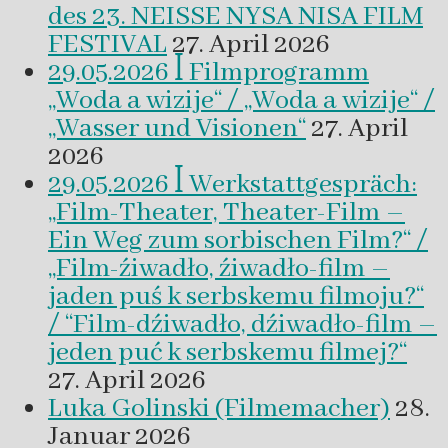
des 23. NEISSE NYSA NISA FILM
FESTIVAL
27. April 2026
29.05.2026 ꟾ Filmprogramm
„Woda a wizije“ / „Woda a wizije“ /
„Wasser und Visionen“
27. April
2026
29.05.2026 ꟾ Werkstattgespräch:
„Film-Theater, Theater-Film –
Ein Weg zum sorbischen Film?“ /
„Film-źiwadło, źiwadło-film –
jaden puś k serbskemu filmoju?“
/ “Film-dźiwadło, dźiwadło-film –
jeden puć k serbskemu filmej?“
27. April 2026
Luka Golinski (Filmemacher)
28.
Januar 2026