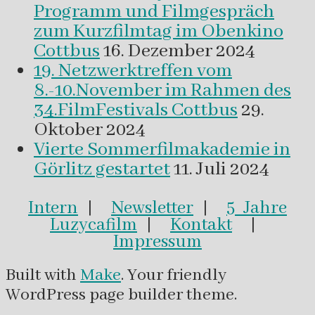
Programm und Filmgespräch
zum Kurzfilmtag im Obenkino
Cottbus
16. Dezember 2024
19. Netzwerktreffen vom
8.-10.November im Rahmen des
34.FilmFestivals Cottbus
29.
Oktober 2024
Vierte Sommerfilmakademie in
Görlitz gestartet
11. Juli 2024
Intern
|
Newsletter
|
5 Jahre
Luzycafilm
|
Kontakt
|
Impressum
Built with
Make
. Your friendly
WordPress page builder theme.