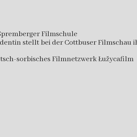
r Spremberger Filmschule
entin stellt bei der Cottbuser Filmschau i
utsch-sorbisches Filmnetzwerk Łužycafilm