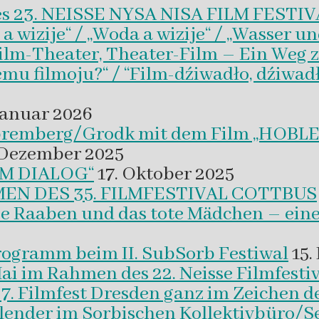
es 23. NEISSE NYSA NISA FILM FESTI
wizije“ / „Woda a wizije“ / „Wasser un
Film-Theater, Theater-Film – Ein Weg z
emu filmoju?“ / “Film-dźiwadło, dźiwad
Januar 2026
 Spremberg/Grodk mit dem Film „HO
 Dezember 2025
M DIALOG“
17. Oktober 2025
EN DES 35. FILMFESTIVAL COTTBUS
ie Raaben und das tote Mädchen – eine
programm beim II. SubSorb Festiwal
15.
Mai im Rahmen des 22. Neisse Filmfestiv
37. Filmfest Dresden ganz im Zeichen d
alender im Sorbischen Kollektivbüro/S