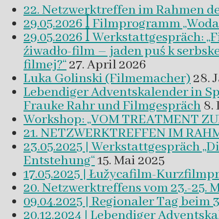
22. Netzwerktreffen im Rahmen d
29.05.2026 ꟾ Filmprogramm „Woda a 
29.05.2026 ꟾ Werkstattgespräch: „
źiwadło-film – jaden puś k serbsk
filmej?“
27. April 2026
Luka Golinski (Filmemacher)
28. 
Lebendiger Adventskalender in
Frauke Rahr und Filmgespräch
8.
Workshop: „VOM TREATMENT ZU
21. NETZWERKTREFFEN IM RAHM
23.05.2025 | Werkstattgespräch „D
Entstehung“
15. Mai 2025
17.05.2025 | Łužycafilm-Kurzfilm
20. Netzwerktreffens vom 23.-25. 
09.04.2025 | Regionaler Tag beim 
20.12.2024 | Lebendiger Adventsk