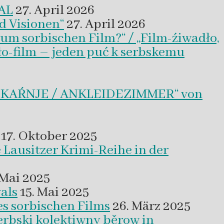
VAL
27. April 2026
d Visionen“
27. April 2026
um sorbischen Film?“ / „Film-źiwadło,
ło-film – jeden puć k serbskemu
BLEKAŔNJE / ANKLEIDEZIMMER“ von
17. Oktober 2025
 Lausitzer Krimi-Reihe in der
 Mai 2025
als
15. Mai 2025
es sorbischen Films
26. März 2025
erbski kolektiwny běrow in