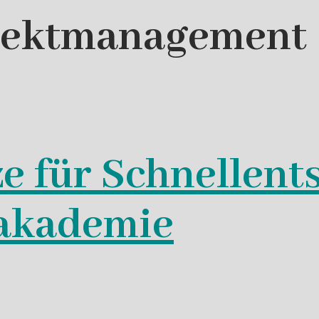
jektmanagement
ze für Schnellent
makademie