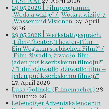
FESTIVAL
27. April 2026
29.05.2026 ꟾ Filmprogramm
„Woda a wizije“ / „Woda a wizije“ /
„Wasser und Visionen“
27. April
2026
29.05.2026 ꟾ Werkstattgespräch:
„Film-Theater, Theater-Film –
Ein Weg zum sorbischen Film?“ /
„Film-źiwadło, źiwadło-film –
jaden puś k serbskemu filmoju?“
/ “Film-dźiwadło, dźiwadło-film –
jeden puć k serbskemu filmej?“
27. April 2026
Luka Golinski (Filmemacher)
28.
Januar 2026
Lebendiger Adventskalender in