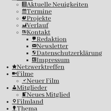
Aktuelle Neuigkeiten
Termine
Projekte
Verlauf
Kontakt
Redaktion
Newsletter
Datenschutzerklärung
Impressum
Netzwerktreffen
Filme
Neuer Film
Mitglieder
Neues Mitglied
Filmland
Thema