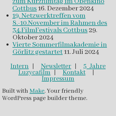
zum Kurzfilmtag im Obenkino
Cottbus
16. Dezember 2024
19. Netzwerktreffen vom
8.-10.November im Rahmen des
34.FilmFestivals Cottbus
29.
Oktober 2024
Vierte Sommerfilmakademie in
Görlitz gestartet
11. Juli 2024
Intern
|
Newsletter
|
5 Jahre
Luzycafilm
|
Kontakt
|
Impressum
Built with
Make
. Your friendly
WordPress page builder theme.