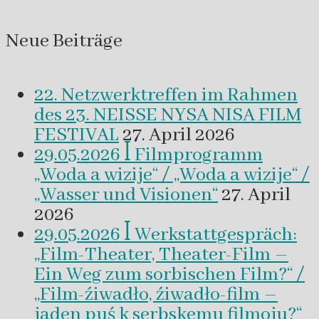
innerhalb
von
Neue Beiträge
Beiträgen
22. Netzwerktreffen im Rahmen
des 23. NEISSE NYSA NISA FILM
FESTIVAL
27. April 2026
29.05.2026 ꟾ Filmprogramm
„Woda a wizije“ / „Woda a wizije“ /
„Wasser und Visionen“
27. April
2026
29.05.2026 ꟾ Werkstattgespräch:
„Film-Theater, Theater-Film –
Ein Weg zum sorbischen Film?“ /
„Film-źiwadło, źiwadło-film –
jaden puś k serbskemu filmoju?“