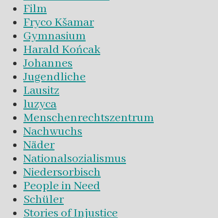
Film
Fryco Kšamar
Gymnasium
Harald Końcak
Johannes
Jugendliche
Lausitz
luzyca
Menschenrechtszentrum
Nachwuchs
Näder
Nationalsozialismus
Niedersorbisch
People in Need
Schüler
Stories of Injustice