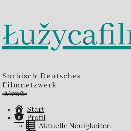
Łužycafi
Zum
Inhalt
springen
Sorbisch-Deutsches
Filmnetzwerk
Menü
Start
Profil
Aktuelle Neuigkeiten