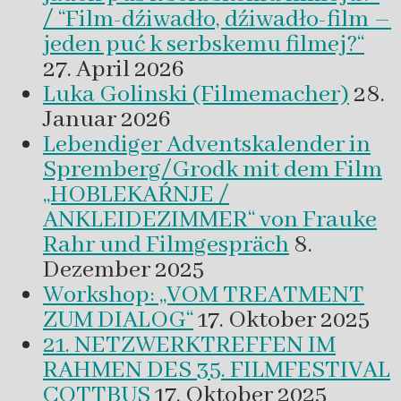
/ “Film-dźiwadło, dźiwadło-film –
jeden puć k serbskemu filmej?“
27. April 2026
Luka Golinski (Filmemacher)
28.
Januar 2026
Lebendiger Adventskalender in
Spremberg/Grodk mit dem Film
„HOBLEKAŔNJE /
ANKLEIDEZIMMER“ von Frauke
Rahr und Filmgespräch
8.
Dezember 2025
Workshop: „VOM TREATMENT
ZUM DIALOG“
17. Oktober 2025
21. NETZWERKTREFFEN IM
RAHMEN DES 35. FILMFESTIVAL
COTTBUS
17. Oktober 2025