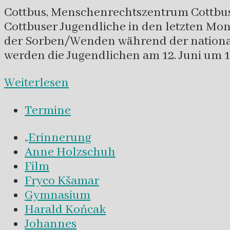
Cottbus, Menschenrechtszentrum Cottbus 
Cottbuser Jugendliche in den letzten Mon
der Sorben/Wenden während der nationals
werden die Jugendlichen am 12. Juni um 1
Weiterlesen
Termine
„Erinnerung
Anne Holzschuh
Film
Fryco Kšamar
Gymnasium
Harald Końcak
Johannes