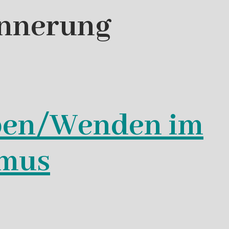
innerung
rben/Wenden im
smus