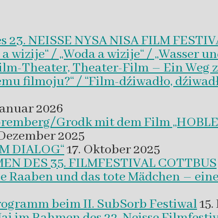
es 23. NEISSE NYSA NISA FILM FESTI
wizije“ / „Woda a wizije“ / „Wasser un
Film-Theater, Theater-Film – Ein Weg z
emu filmoju?“ / “Film-dźiwadło, dźiwad
Januar 2026
 Spremberg/Grodk mit dem Film „HO
 Dezember 2025
M DIALOG“
17. Oktober 2025
EN DES 35. FILMFESTIVAL COTTBUS
ie Raaben und das tote Mädchen – eine
programm beim II. SubSorb Festiwal
15.
Mai im Rahmen des 22. Neisse Filmfestiv