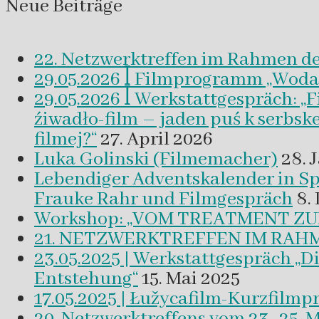
Neue Beiträge
22. Netzwerktreffen im Rahmen d
29.05.2026 ꟾ Filmprogramm „Woda a 
29.05.2026 ꟾ Werkstattgespräch: „
źiwadło-film – jaden puś k serbsk
filmej?“
27. April 2026
Luka Golinski (Filmemacher)
28. 
Lebendiger Adventskalender in
Frauke Rahr und Filmgespräch
8.
Workshop: „VOM TREATMENT ZU
21. NETZWERKTREFFEN IM RAHM
23.05.2025 | Werkstattgespräch „D
Entstehung“
15. Mai 2025
17.05.2025 | Łužycafilm-Kurzfilm
20. Netzwerktreffens vom 23.-25. 