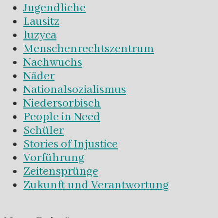
Jugendliche
Lausitz
luzyca
Menschenrechtszentrum
Nachwuchs
Näder
Nationalsozialismus
Niedersorbisch
People in Need
Schüler
Stories of Injustice
Vorführung
Zeitensprünge
Zukunft und Verantwortung