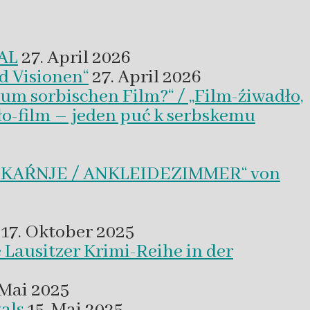
VAL
27. April 2026
d Visionen“
27. April 2026
um sorbischen Film?“ / „Film-źiwadło,
ło-film – jeden puć k serbskemu
BLEKAŔNJE / ANKLEIDEZIMMER“ von
17. Oktober 2025
 Lausitzer Krimi-Reihe in der
 Mai 2025
als
15. Mai 2025