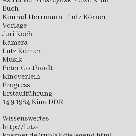
Astrid von Gliszcynski · Uwe Kraft
Buch
Konrad Herrmann · Lutz Körner
Vorlage
Juri Koch
Kamera
Lutz Körner
Musik
Peter Gotthardt
Kinoverleih
Progress
Erstaufführung
14.9.1984 Kino DDR
Wissenswertes
http://lutz-
koerner.de/rublak.dielegend.html