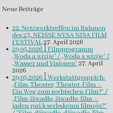
Neue Beiträge
22. Netzwerktreffen im Rahmen
des 23. NEISSE NYSA NISA FILM
FESTIVAL
27. April 2026
29.05.2026 ꟾ Filmprogramm
„Woda a wizije“ / „Woda a wizije“ /
„Wasser und Visionen“
27. April
2026
29.05.2026 ꟾ Werkstattgespräch:
„Film-Theater, Theater-Film –
Ein Weg zum sorbischen Film?“ /
„Film-źiwadło, źiwadło-film –
jaden puś k serbskemu filmoju?“
/ “Film-dźiwadło, dźiwadło-film –