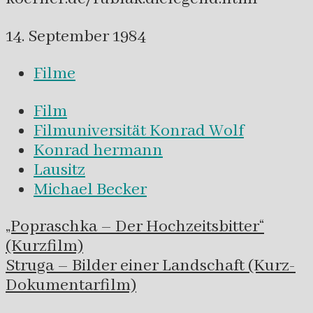
14. September 1984
Filme
Film
Filmuniversität Konrad Wolf
Konrad hermann
Lausitz
Michael Becker
Navigation
„Popraschka – Der Hochzeitsbitter“
innerhalb
(Kurzfilm)
eines
Struga – Bilder einer Landschaft (Kurz-
Beitrags
Dokumentarfilm)