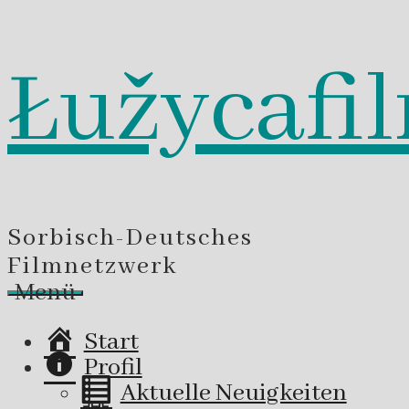
Łužycafi
Zum
Inhalt
springen
Sorbisch-Deutsches
Filmnetzwerk
Menü
Start
Profil
Aktuelle Neuigkeiten