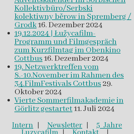
Kollektivbüro/Serbski
kolektiwny běrow in Spremberg /
Grodk
16. Dezember 2024
19.12.2024 | Łužycafilm-
Programm und Filmgespräch
zum Kurzfilmtag im Obenkino
Cottbus
16. Dezember 2024
19. Netzwerktreffen vom
8.-10.November im Rahmen des
34.FilmFestivals Cottbus
29.
Oktober 2024
Vierte Sommerfilmakademie in
Görlitz gestartet
11. Juli 2024
Intern
|
Newsletter
|
5 Jahre
Luzycafilm
|
Kontakt
|