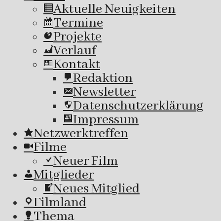
Aktuelle Neuigkeiten
Termine
Projekte
Verlauf
Kontakt
Redaktion
Newsletter
Datenschutzerklärung
Impressum
Netzwerktreffen
Filme
Neuer Film
Mitglieder
Neues Mitglied
Filmland
Thema