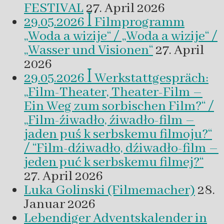
FESTIVAL
27. April 2026
29.05.2026 ꟾ Filmprogramm
„Woda a wizije“ / „Woda a wizije“ /
„Wasser und Visionen“
27. April
2026
29.05.2026 ꟾ Werkstattgespräch:
„Film-Theater, Theater-Film –
Ein Weg zum sorbischen Film?“ /
„Film-źiwadło, źiwadło-film –
jaden puś k serbskemu filmoju?“
/ “Film-dźiwadło, dźiwadło-film –
jeden puć k serbskemu filmej?“
27. April 2026
Luka Golinski (Filmemacher)
28.
Januar 2026
Lebendiger Adventskalender in