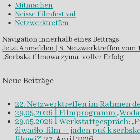
Mitmachen
Neisse Filmfestival
Netzwerktreffen
Navigation innerhalb eines Beitrags
Jetzt Anmelden | 8. Netzwerktreffen vom 1
„Serbska filmowa zyma“ voller Erfolg
Neue Beiträge
22. Netzwerktreffen im Rahmen d
29.05.2026 ꟾ Filmprogramm „Woda a 
29.05.2026 ꟾ Werkstattgespräch: „
źiwadło-film – jaden puś k serbsk
filmej?“
27. April 2026