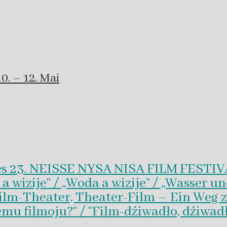
0. – 12. Mai
es 23. NEISSE NYSA NISA FILM FESTI
wizije“ / „Woda a wizije“ / „Wasser un
Film-Theater, Theater-Film – Ein Weg z
emu filmoju?“ / “Film-dźiwadło, dźiwad