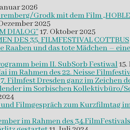
Januar 2026
 Spremberg/Grodk mit dem Film „HO
 Dezember 2025
M DIALOG“
17. Oktober 2025
EN DES 35. FILMFESTIVAL COTTBUS
ie Raaben und das tote Mädchen – eine
programm beim II. SubSorb Festiwal
15.
Mai im Rahmen des 22. Neisse Filmfestiv
37. Filmfest Dresden ganz im Zeichen d
alender im Sorbischen Kollektivbüro/S
2024
m und Filmgespräch zum Kurzfilmtag i
vember im Rahmen des 34.FilmFestival
litz gestartet
11. Juli 2024