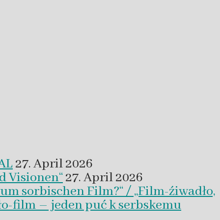
VAL
27. April 2026
d Visionen“
27. April 2026
um sorbischen Film?“ / „Film-źiwadło,
ło-film – jeden puć k serbskemu