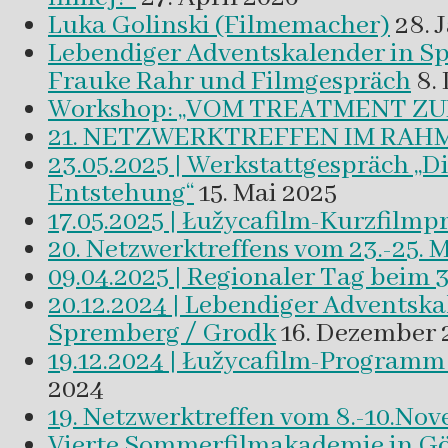
Luka Golinski (Filmemacher)
28. 
Lebendiger Adventskalender in
Frauke Rahr und Filmgespräch
8.
Workshop: „VOM TREATMENT ZU
21. NETZWERKTREFFEN IM RAHM
23.05.2025 | Werkstattgespräch „D
Entstehung“
15. Mai 2025
17.05.2025 | Łužycafilm-Kurzfilm
20. Netzwerktreffens vom 23.-25. 
09.04.2025 | Regionaler Tag beim 
20.12.2024 | Lebendiger Adventsk
Spremberg / Grodk
16. Dezember 
19.12.2024 | Łužycafilm-Program
2024
19. Netzwerktreffen vom 8.-10.No
Vierte Sommerfilmakademie in Gör