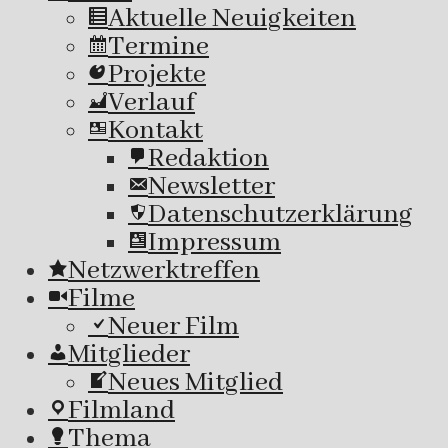
Aktuelle Neuigkeiten
Termine
Projekte
Verlauf
Kontakt
Redaktion
Newsletter
Datenschutzerklärung
Impressum
Netzwerktreffen
Filme
Neuer Film
Mitglieder
Neues Mitglied
Filmland
Thema