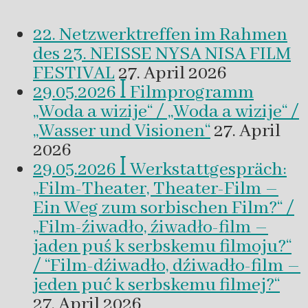
22. Netzwerktreffen im Rahmen
des 23. NEISSE NYSA NISA FILM
FESTIVAL
27. April 2026
29.05.2026 ꟾ Filmprogramm
„Woda a wizije“ / „Woda a wizije“ /
„Wasser und Visionen“
27. April
2026
29.05.2026 ꟾ Werkstattgespräch:
„Film-Theater, Theater-Film –
Ein Weg zum sorbischen Film?“ /
„Film-źiwadło, źiwadło-film –
jaden puś k serbskemu filmoju?“
/ “Film-dźiwadło, dźiwadło-film –
jeden puć k serbskemu filmej?“
27. April 2026