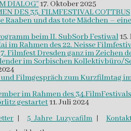
M DIALOG“
17. Oktober 2025
EN DES 35. FILMFESTIVAL COTTBUS
ie Raaben und das tote Mädchen – eine
programm beim II. SubSorb Festiwal
15.
Mai im Rahmen des 22. Neisse Filmfestiv
37. Filmfest Dresden ganz im Zeichen d
alender im Sorbischen Kollektivbüro/S
2024
m und Filmgespräch zum Kurzfilmtag i
vember im Rahmen des 34.FilmFestival
litz gestartet
11. Juli 2024
tter
|
5 Jahre Luzycafilm
|
Kontak