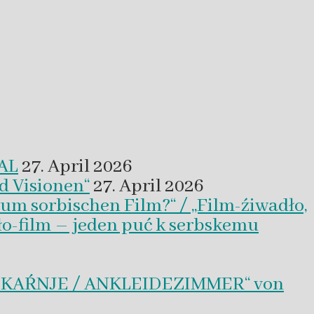
VAL
27. April 2026
d Visionen“
27. April 2026
um sorbischen Film?“ / „Film-źiwadło,
ło-film – jeden puć k serbskemu
BLEKAŔNJE / ANKLEIDEZIMMER“ von