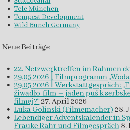
Studiocanal
Tele München
Tempest Development
Wild Bunch Germany
Neue Beiträge
22. Netzwerktreffen im Rahmen d
29.05.2026 ꟾ Filmprogramm „Woda a 
29.05.2026 ꟾ Werkstattgespräch: „
źiwadło-film – jaden puś k serbsk
filmej?“
27. April 2026
Luka Golinski (Filmemacher)
28. 
Lebendiger Adventskalender in
Frauke Rahr und Filmgespräch
8.