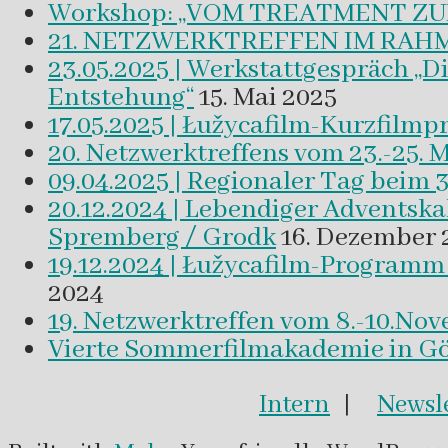
Workshop: „VOM TREATMENT ZU
21. NETZWERKTREFFEN IM RAHM
23.05.2025 | Werkstattgespräch „D
Entstehung“
15. Mai 2025
17.05.2025 | Łužycafilm-Kurzfilm
20. Netzwerktreffens vom 23.-25. 
09.04.2025 | Regionaler Tag beim 
20.12.2024 | Lebendiger Adventsk
Spremberg / Grodk
16. Dezember 
19.12.2024 | Łužycafilm-Program
2024
19. Netzwerktreffen vom 8.-10.No
Vierte Sommerfilmakademie in Gör
Intern
|
Newsle