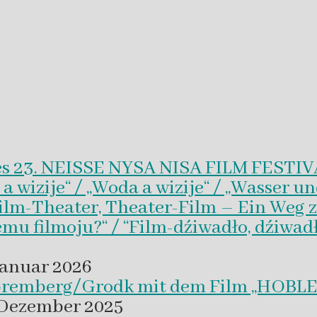
es 23. NEISSE NYSA NISA FILM FESTI
wizije“ / „Woda a wizije“ / „Wasser un
Film-Theater, Theater-Film – Ein Weg z
emu filmoju?“ / “Film-dźiwadło, dźiwad
Januar 2026
 Spremberg/Grodk mit dem Film „HO
 Dezember 2025